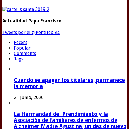
Actualidad Papa Francisco
Tweets por el @Pontifex_es.
Recent
Popular
Comments
Tags
Cuando se apagan los titulares, permanece
la memoria
21 junio, 2026
La Hermandad del Prendimiento y la
Asociación de familiares de enfermos de
Alzheimer Madre Agustina, unidas de nuevo