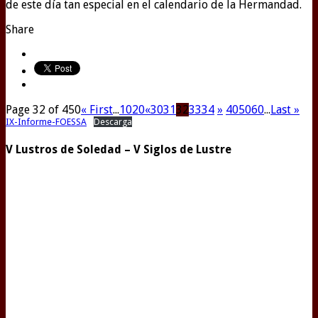
de este día tan especial en el calendario de la Hermandad.
Share
Page 32 of 450
« First
...
10
20
«
30
31
32
33
34
»
40
50
60
...
Last »
IX-Informe-FOESSA
Descarga
V Lustros de Soledad – V Siglos de Lustre