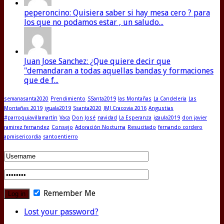
peperoncino: Quisiera saber si hay mesa cero ? para
los que no podamos estar , un saludo...
Juan Jose Sanchez: ¿Que quiere decir que
"demandaran a todas aquellas bandas y formaciones
que de f...
semanasanta2020
Prendimiento
SSanta2019
las Montañas
La Candeleria
Las
Montañas 2019
iguala2019
Ssanta2020
JMJ Cracovia 2016
Angustias
#parroquiavillamartín
Vaca
Don José
navidad
La Esperanza
igaula2019
don javier
ramirez fernandez
Consejo
Adoración Nocturna
Resucitado
fernando cordero
apmisericordia
santoentierro
Remember Me
Lost your password?