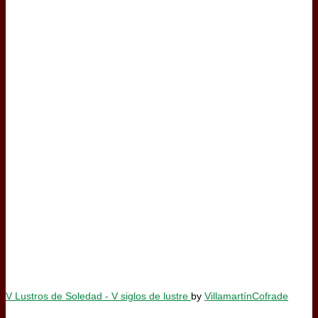
V Lustros de Soledad - V siglos de lustre
by
VillamartínCofrade