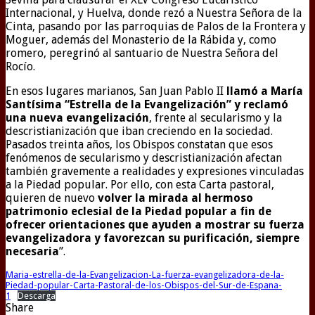
Internacional, y Huelva, donde rezó a Nuestra Señora de la
Cinta, pasando por las parroquias de Palos de la Frontera y
Moguer, además del Monasterio de la Rábida y, como
romero, peregrinó al santuario de Nuestra Señora del
Rocío.
En esos lugares marianos, San Juan Pablo II
llamó a María
Santísima “Estrella de la Evangelización” y reclamó
una nueva evangelización
, frente al secularismo y la
descristianización que iban creciendo en la sociedad.
Pasados treinta años, los Obispos constatan que esos
fenómenos de secularismo y descristianización afectan
también gravemente a realidades y expresiones vinculadas
a la Piedad popular. Por ello, con esta Carta pastoral,
quieren de nuevo
volver la mirada al hermoso
patrimonio eclesial de la Piedad popular a fin de
ofrecer orientaciones que ayuden a mostrar su fuerza
evangelizadora y favorezcan su purificación, siempre
necesaria
”.
Maria-estrella-de-la-Evangelizacion-La-fuerza-evangelizadora-de-la-
Piedad-popular-Carta-Pastoral-de-los-Obispos-del-Sur-de-Espana-
1
Descarga
Share