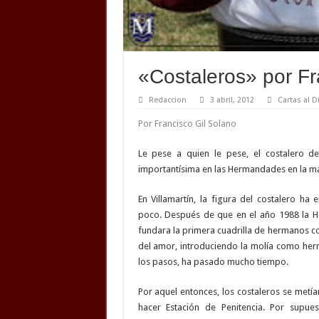
«Costaleros» por Fr
Redaccion
3 abril, 2012
Cartas al D
Por Francisco Gil Solano
Le pese a quien le pese, el costalero d
importantísima en las Hermandades en la ma
En Villamartín, la figura del costalero h
poco. Después de que en el año 1988 la 
fundara la primera cuadrilla de hermanos co
del amor, introduciendo la molía como her
los pasos, ha pasado mucho tiempo.
Por aquel entonces, los costaleros se metí
hacer Estación de Penitencia. Por supues