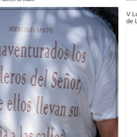
V L
de 