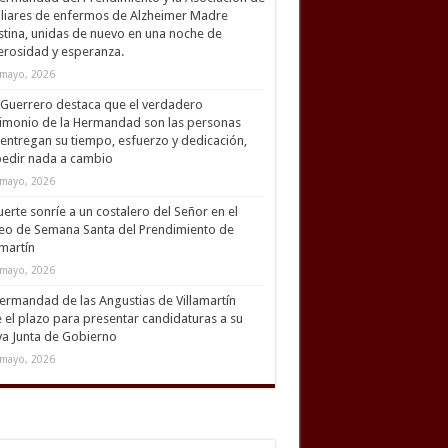
liares de enfermos de Alzheimer Madre
tina, unidas de nuevo en una noche de
rosidad y esperanza.
mayo, 2026
Guerrero destaca que el verdadero
imonio de la Hermandad son las personas
entregan su tiempo, esfuerzo y dedicación,
pedir nada a cambio
mayo, 2026
uerte sonríe a un costalero del Señor en el
eo de Semana Santa del Prendimiento de
amartín
mayo, 2026
ermandad de las Angustias de Villamartín
 el plazo para presentar candidaturas a su
a Junta de Gobierno
mayo, 2026