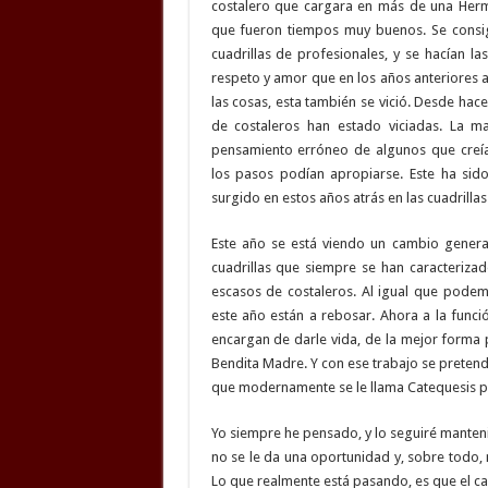
costalero que cargara en más de una Her
que fueron tiempos muy buenos. Se consi
cuadrillas de profesionales, y se hacían 
respeto y amor que en los años anteriores 
las cosas, esta también se vició. Desde hace
de costaleros han estado viciadas. La m
pensamiento erróneo de algunos que creía
los pasos podían apropiarse. Este ha si
surgido en estos años atrás en las cuadrillas
Este año se está viendo un cambio gener
cuadrillas que siempre se han caracterizad
escasos de costaleros. Al igual que pode
este año están a rebosar. Ahora a la funció
encargan de darle vida, de la mejor forma p
Bendita Madre. Y con ese trabajo se pretende 
que modernamente se le llama Catequesis pl
Yo siempre he pensado, y lo seguiré manteni
no se le da una oportunidad y, sobre todo
Lo que realmente está pasando, es que el c