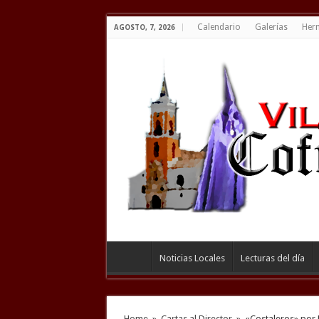
Calendario
Galerías
Her
AGOSTO, 7, 2026
Noticias Locales
Lecturas del día
Home
»
Cartas al Director
»
«Costaleros» por 