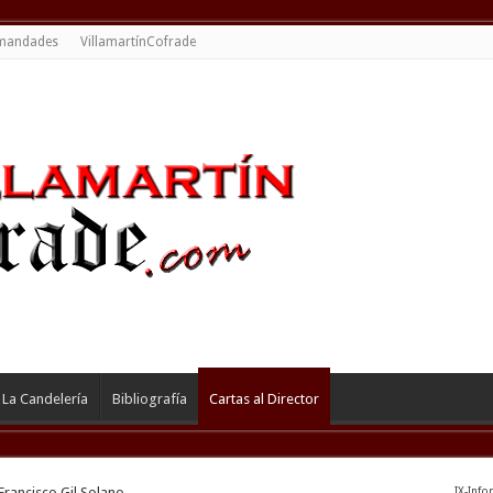
mandades
VillamartínCofrade
La Candelería
Bibliografía
Cartas al Director
Francisco Gil Solano
IX-Info