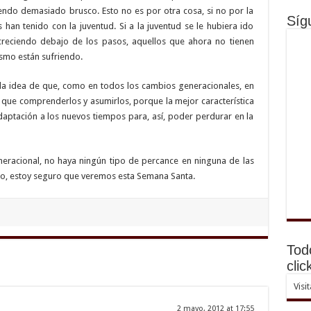
endo demasiado brusco. Esto no es por otra cosa, si no por la
Síg
an tenido con la juventud. Si a la juventud se le hubiera ido
reciendo debajo de los pasos, aquellos que ahora no tienen
ismo están sufriendo.
a idea de que, como en todos los cambios generacionales, en
que comprenderlos y asumirlos, porque la mejor característica
aptación a los nuevos tiempos para, así, poder perdurar en la
eracional, no haya ningún tipo de percance en ninguna de las
mpo, estoy seguro que veremos esta Semana Santa.
Tod
clic
Visi
2 mayo, 2012 at 17:55