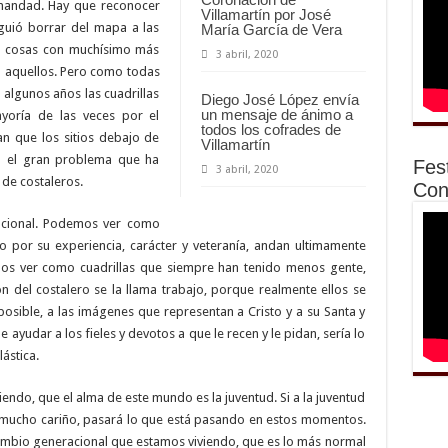
mandad. Hay que reconocer
Villamartín por José
guió borrar del mapa a las
María García de Vera
las cosas con muchísimo más
3 abril, 2020
a aquellos. Pero como todas
 algunos años las cuadrillas
Diego José López envía
un mensaje de ánimo a
ayoría de las veces por el
todos los cofrades de
n que los sitios debajo de
Villamartín
do el gran problema que ha
Fes
3 abril, 2020
 de costaleros.
Con
acional. Podemos ver como
o por su experiencia, carácter y veteranía, andan ultimamente
mos ver como cuadrillas que siempre han tenido menos gente,
n del costalero se la llama trabajo, porque realmente ellos se
osible, a las imágenes que representan a Cristo y a su Santa y
ayudar a los fieles y devotos a que le recen y le pidan, sería lo
ástica.
endo, que el alma de este mundo es la juventud. Si a la juventud
, mucho cariño, pasará lo que está pasando en estos momentos.
ambio generacional que estamos viviendo, que es lo más normal