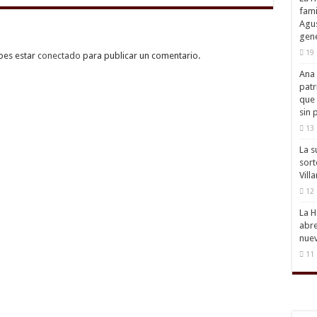
fami
Agus
gene
19 
bes estar
conectado
para publicar un comentario.
Ana 
patr
que 
sin 
13 
La s
sort
Vill
12 
La H
abre
nuev
11 