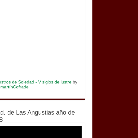
stros de Soledad - V siglos de lustre
by
lamartínCofrade
d. de Las Angustias año de
8