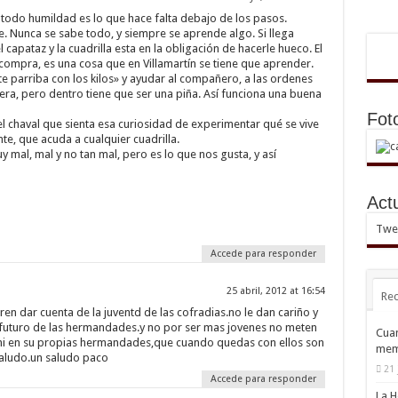
 todo humildad es lo que hace falta debajo de los pasos.
. Nunca se sabe todo, y siempre se aprende algo. Si llega
l capataz y la cuadrilla esta en la obligación de hacerle hueco. El
compra, es una cosa que en Villamartín se tiene que aprender.
rte parriba con los kilos» y ayudar al compañero, a las ordenes
uera, pero dentro tiene que ser una piña. Así funciona una buena
Fot
 chaval que sienta esa curiosidad de experimentar qué se vive
te, que acuda a cualquier cuadrilla.
mal, mal y no tan mal, pero es lo que nos gusta, y así
Act
Twee
Accede para responder
25 abril, 2012 at 16:54
Rec
en dar cuenta de la juventd de las cofradias.no le dan cariño y
 futuro de las hermandades.y no por ser mas jovenes no meten
Cuan
 ni en su propias hermandades,que cuando quedas con ellos son
mem
saludo.un saludo paco
21 
Accede para responder
La H