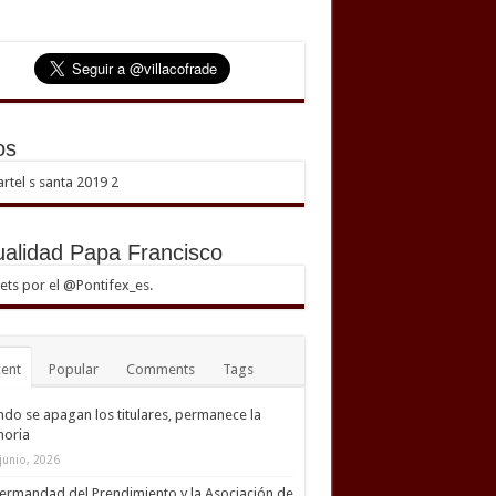
os
ualidad Papa Francisco
ts por el @Pontifex_es.
ent
Popular
Comments
Tags
do se apagan los titulares, permanece la
oria
junio, 2026
ermandad del Prendimiento y la Asociación de