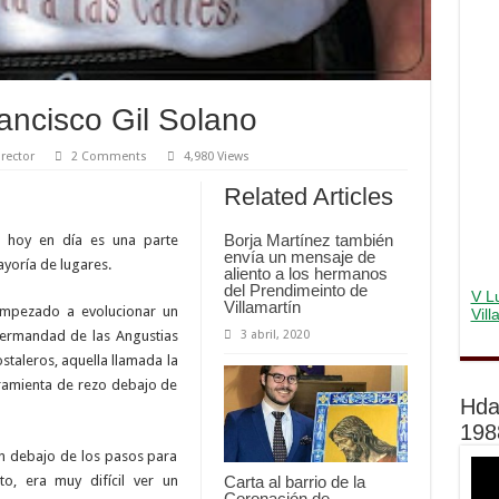
ancisco Gil Solano
irector
2 Comments
4,980 Views
Related Articles
Borja Martínez también
e hoy en día es una parte
envía un mensaje de
yoría de lugares.
aliento a los hermanos
del Prendimeinto de
V Lu
Villamartín
a empezado a evolucionar un
Vil
Hermandad de las Angustias
3 abril, 2020
staleros, aquella llamada la
ramienta de rezo debajo de
Hda
198
an debajo de los pasos para
to, era muy difícil ver un
Carta al barrio de la
Coronación de