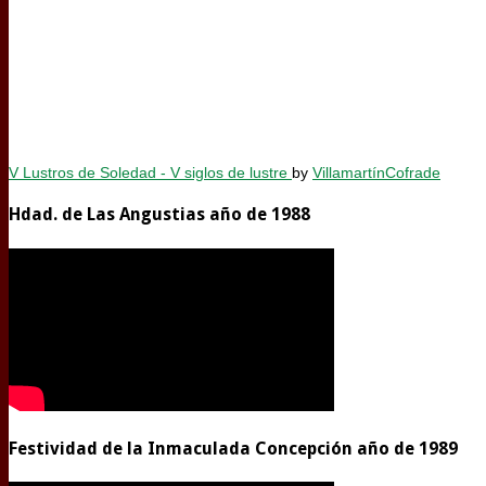
V Lustros de Soledad - V siglos de lustre
by
VillamartínCofrade
Hdad. de Las Angustias año de 1988
Festividad de la Inmaculada Concepción año de 1989