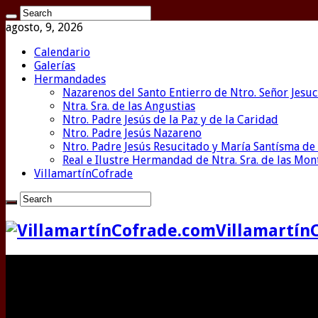
agosto, 9, 2026
Calendario
Galerías
Hermandades
Nazarenos del Santo Entierro de Ntro. Señor Jesuc
Ntra. Sra. de las Angustias
Ntro. Padre Jesús de la Paz y de la Caridad
Ntro. Padre Jesús Nazareno
Ntro. Padre Jesús Resucitado y María Santísma de 
Real e Ilustre Hermandad de Ntra. Sra. de las Mo
VillamartínCofrade
Villamartín