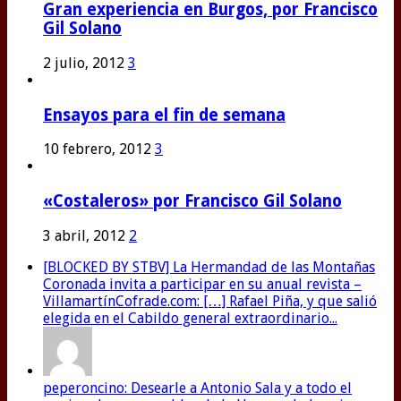
Gran experiencia en Burgos, por Francisco
Gil Solano
2 julio, 2012
3
Ensayos para el fin de semana
10 febrero, 2012
3
«Costaleros» por Francisco Gil Solano
3 abril, 2012
2
[BLOCKED BY STBV] La Hermandad de las Montañas
Coronada invita a participar en su anual revista –
VillamartínCofrade.com: […] Rafael Piña, y que salió
elegida en el Cabildo general extraordinario...
peperoncino: Desearle a Antonio Sala y a todo el