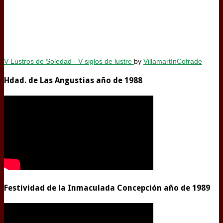
V Lustros de Soledad - V siglos de lustre
by
VillamartínCofrade
Hdad. de Las Angustias año de 1988
Festividad de la Inmaculada Concepción año de 1989