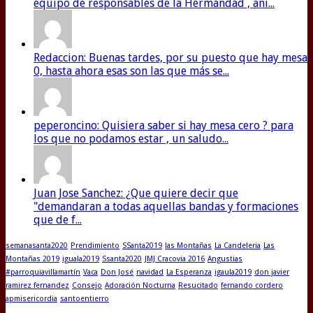
equipo de responsables de la Hermandad , ani...
Redaccion: Buenas tardes, por su puesto que hay mesa
0, hasta ahora esas son las que más se...
peperoncino: Quisiera saber si hay mesa cero ? para
los que no podamos estar , un saludo...
Juan Jose Sanchez: ¿Que quiere decir que
"demandaran a todas aquellas bandas y formaciones
que de f...
semanasanta2020
Prendimiento
SSanta2019
las Montañas
La Candeleria
Las
Montañas 2019
iguala2019
Ssanta2020
JMJ Cracovia 2016
Angustias
#parroquiavillamartín
Vaca
Don José
navidad
La Esperanza
igaula2019
don javier
ramirez fernandez
Consejo
Adoración Nocturna
Resucitado
fernando cordero
apmisericordia
santoentierro