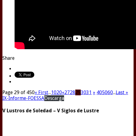
Share
Page 29 of 450
« First
...
10
20
«
27
28
29
30
31
»
40
50
60
...
Last »
IX-Informe-FOESSA
Descarga
V Lustros de Soledad – V Siglos de Lustre