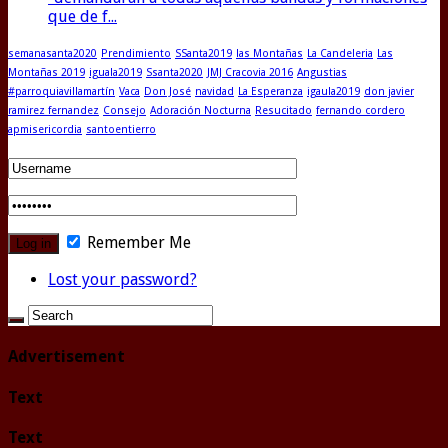
que de f...
semanasanta2020
Prendimiento
SSanta2019
las Montañas
La Candeleria
Las
Montañas 2019
iguala2019
Ssanta2020
JMJ Cracovia 2016
Angustias
#parroquiavillamartín
Vaca
Don José
navidad
La Esperanza
igaula2019
don javier
ramirez fernandez
Consejo
Adoración Nocturna
Resucitado
fernando cordero
apmisericordia
santoentierro
Remember Me
Lost your password?
Advertisement
Text
Text