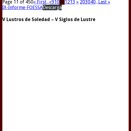
Page 11 of 450
« First
...
«
9
10
11
12
13
»
20
30
40
...
Last »
IX-Informe-FOESSA
Descarga
V Lustros de Soledad – V Siglos de Lustre