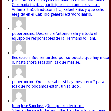
[BLOCKED BY STBV] La Hermandad de las Montañas
Coronada invita a participar en su anual revista –
VillamartínCofrade.com: […] Rafael Piña, y que salió
elegida en el Cabildo general extraordinario...
peperoncino: Desearle a Antonio Sala y a todo el
equipo de responsables de la Hermandad , ani...
Redaccion: Buenas tardes, por su puesto que hay mesa
0, hasta ahora esas son las que más se...
peperoncino: Quisiera saber si hay mesa cero ? para
los que no podamos estar , un saludo...
Juan Jose Sanchez: ¿Que quiere decir que
"demandaran a todas aquellas bandas y formaciones