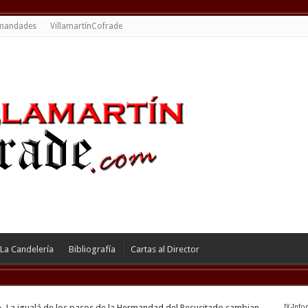
mandades
VillamartínCofrade
La Candelería
Bibliografía
Cartas al Director
»
La igualá de los pasos de la Hermandad del Resucitado cambian
IX-Info