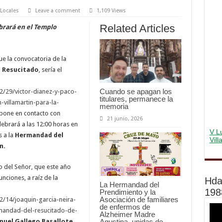
 Locales
Leave a comment
1,109 Views
Related Articles
brará en el Templo
 la convocatoria de la
s Resucitado
, sería el
Cuando se apagan los
2/29/victor-dianez-y-paco-
titulares, permanece la
villamartin-para-la-
memoria
pone en contacto con
21 junio, 2026
ebrará a las 12:00 horas en
V Lu
 a la
Hermandad del
Vil
n.
o del Señor, que este año
nciones, a raíz de la
Hda
La Hermandad del
198
Prendimiento y la
Asociación de familiares
2/14/joaquin-garcia-neira-
de enfermos de
mandad-del-resucitado-de-
Alzheimer Madre
Agustina, unidas de
uel Gallego Basallote,