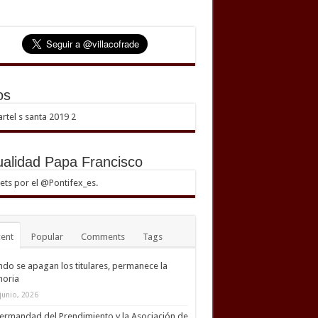
os
ualidad Papa Francisco
ts por el @Pontifex_es.
ent
Popular
Comments
Tags
do se apagan los titulares, permanece la
oria
junio, 2026
ermandad del Prendimiento y la Asociación de