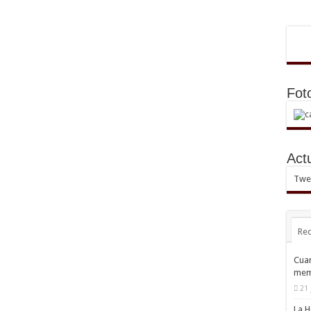
Fot
Act
Twee
Rec
Cuan
mem
21 
La H