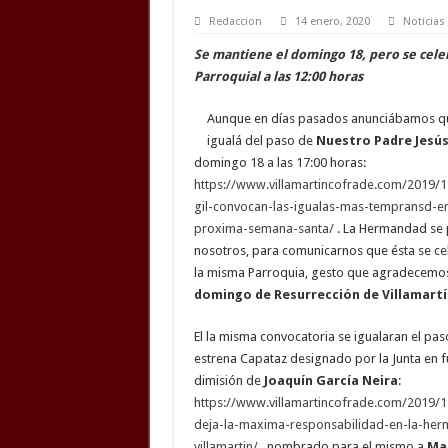
Redaccion
14 enero, 2020
Noticias
Se mantiene el domingo 18, pero se cele
Parroquial a las 12:00 horas
Aunque en días pasados anunciábamos que
igualá del paso de
Nuestro Padre Jesú
domingo 18 a las 17:00 horas:
https://www.villamartincofrade.com/2019/1
gil-convocan-las-igualas-mas-tempransd-en-
proxima-semana-santa/
. La Hermandad se 
nosotros, para comunicarnos que ésta se cel
la misma Parroquia, gesto que agradecemos
domingo de Resurrección de Villamartí
El la misma convocatoria se igualaran el pas
estrena Capataz designado por la Junta en fu
dimisión de
Joaquín García Neira
:
https://www.villamartincofrade.com/2019/1
deja-la-maxima-responsabilidad-en-la-her
villamartin/
, nombrado para el mismo a
Man