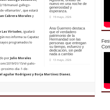
nuevo en una noche de
12/18/manuel-gallego-
generosidad y
de-villamartin/
, que estará
esperanza.
uan Cabrera Morales
y
19 mayo, 2026
Ana Guerrero destaca
que el verdadero
 Las Virtudes
, igualará
patrimonio de la
egún nos informa su Capataz
Hermandad son las
Fes
ensayos programados lo
personas que entregan
Con
su tiempo, esfuerzo y
dedicación, sin pedir
nada a cambio
ado por
Julio Morales
13 mayo, 2026
.com/2019/01/15/el-palio-
el-proximo-dia-1-de-
l aguilar Rodríguez y Borja Martínez Dianez
.