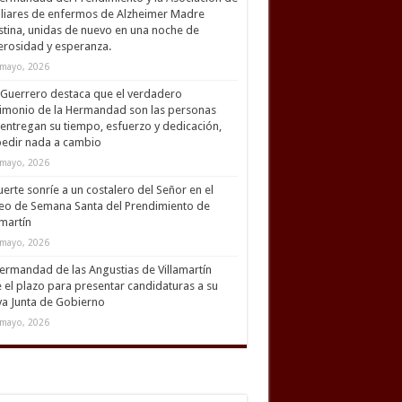
liares de enfermos de Alzheimer Madre
tina, unidas de nuevo en una noche de
rosidad y esperanza.
mayo, 2026
Guerrero destaca que el verdadero
imonio de la Hermandad son las personas
entregan su tiempo, esfuerzo y dedicación,
pedir nada a cambio
mayo, 2026
uerte sonríe a un costalero del Señor en el
eo de Semana Santa del Prendimiento de
amartín
mayo, 2026
ermandad de las Angustias de Villamartín
 el plazo para presentar candidaturas a su
a Junta de Gobierno
mayo, 2026