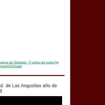
stros de Soledad - V siglos de lustre
by
lamartínCofrade
d. de Las Angustias año de
8