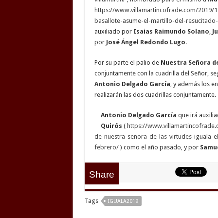
https://www.villamartincofrade.com/2019/
basallote-asume-el-martillo-del-resucitado-
auxiliado por
Isaias Raimundo Solano
,
J
por
José Ángel Redondo
Lugo
.
Por su parte el palio de
Nuestra Señora de
conjuntamente con la cuadrilla del Señor, s
Antonio Delgado García
, y además los 
realizarán las dos cuadrillas conjuntamente.
Antonio Delgado
García
que irá auxili
Quirós
(
https://www.villamartincofrade
de-nuestra-senora-de-las-virtudes-iguala-
febrero/
) como el año pasado, y por
Samue
Share
Tags
IGUALA2019