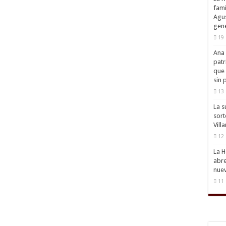
fami
Agus
gene
19 
Ana 
patr
que 
sin 
13 
La s
sort
Vill
12 
La H
abre
nuev
11 