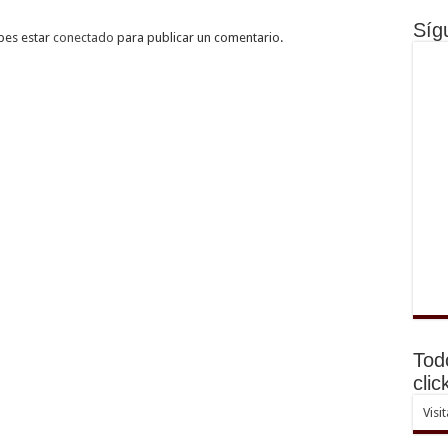
Síg
bes estar
conectado
para publicar un comentario.
Tod
clic
Visi