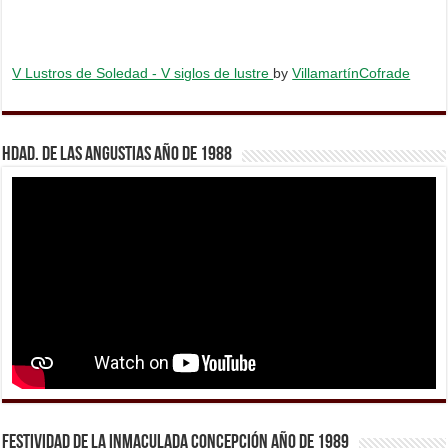
V Lustros de Soledad - V siglos de lustre
by
VillamartínCofrade
Hdad. de Las Angustias año de 1988
Festividad de la Inmaculada Concepción año de 1989