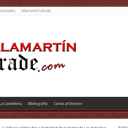
mandades
VillamartínCofrade
La Candelería
Bibliografía
Cartas al Director
»
La Iglesia celebra hoy a festividad de la Virgen de Las Angustias
IX-Info