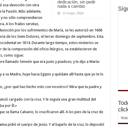
dedicación, sin pedir
ó esa devoción con otra
nada a cambio
Síg
e la Pasión. Más adelante,
13 mayo, 2026
e y no sólo comprendieron
a. A los frailes servitas,
evoción por los sufrimientos de María, se les autorizó en 1668
ia de los Siete Dolores, el tercer domingo de septiembre. Esta
 occidental en 1814. Durante largo tiempo, estos misterios se
 de la composición del oficio litúrgico, se establecieron de
s, como sigue:
e llamado Simeón que era justo y piadoso; y le dijo a María:
y a su Madre, huye hacia Egipto y quédate allí hasta que yo te lo
ijo, ¿por qué has hecho esto con nosotros? Mira que tu padre y
vanzó cargado con la cruz. Y le seguía una gran multitud del
Tod
ba por Él.»
clic
e se llama Calvario, lo crucificaron allí. A los pies de la cruz de
Visi
tea pidió el cuerpo de Jesús. Y al bajarlo de la cruz, lo depositó