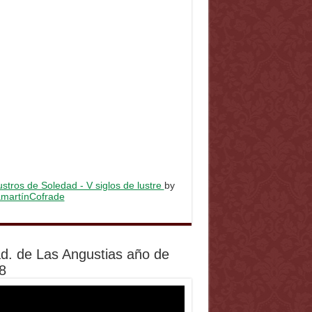
stros de Soledad - V siglos de lustre
by
lamartínCofrade
d. de Las Angustias año de
8