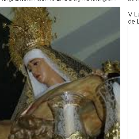
V L
de 