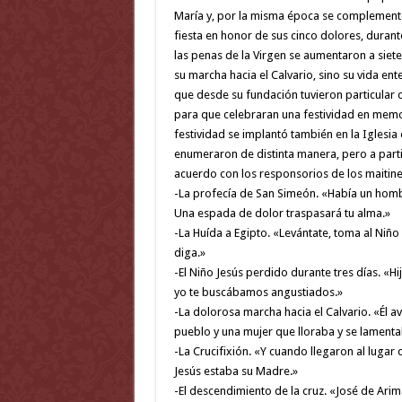
María y, por la misma época se complement
fiesta en honor de sus cinco dolores, durant
las penas de la Virgen se aumentaron a siet
su marcha hacia el Calvario, sino su vida enter
que desde su fundación tuvieron particular d
para que celebraran una festividad en memor
festividad se implantó también en la Iglesia
enumeraron de distinta manera, pero a partir
acuerdo con los responsorios de los maitine
-La profecía de San Simeón. «Había un hombr
Una espada de dolor traspasará tu alma.»
-La Huída a Egipto. «Levántate, toma al Niño 
diga.»
-El Niño Jesús perdido durante tres días. «H
yo te buscábamos angustiados.»
-La dolorosa marcha hacia el Calvario. «Él a
pueblo y una mujer que lloraba y se lamenta
-La Crucifixión. «Y cuando llegaron al lugar qu
Jesús estaba su Madre.»
-El descendimiento de la cruz. «José de Arima