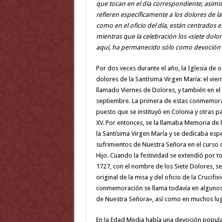
que tocan en el día correspondiente; asimi
refieren específicamente a los dolores de la
como en el oficio del día, están centrados 
mientras que la celebración los «siete dolo
aquí, ha permanecido sólo como devoción 
Por dos veces durante el año, la Iglesia de
dolores de la Santísima Virgen María: el vie
llamado Viernes de Dolores, y también en el 
septiembre. La primera de estas conmemora
puesto que se instituyó en Colonia y otras pa
XV. Por entonces, se la llamaba Memoria de 
la Santísima Virgen María y se dedicaba esp
sufrimientos de Nuestra Señora en el curso d
Hijo. Cuando la festividad se extendió por to
1727, con el nombre de los Siete Dolores, s
original de la misa y del oficio de la Crucifix
conmemoración se llama todavía en alguno
de Nuestra Señora», así como en muchos luga
En la Edad Media había una devoción popula