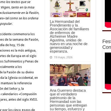
smo los textos que se
 Virgen, tanto en la misa
exclusivamente en la Pasión,
res» tal como se los ordena
La Hermandad del
popular.
Prendimiento y la
Asociación de familiares
de enfermos de
 occidente conmemora los
Alzheimer Madre
rnes de la semana de Pasión,
Agustina, unidas de
Fes
nuevo en una noche de
día de hoy, 15 de
Con
generosidad y
ciones es la más antigua,
esperanza.
rtes de Europa en el siglo
19 mayo, 2026
los Sufrimientos y Penas de
ecialmente a los
e la Pasión de su divino
da la Iglesia occidental, en
e mantuvo la referencia
ión del Señor y, la
Ana Guerrero destaca
que el verdadero
s calendarios «Compasión
patrimonio de la
res, antes del siglo XVIII.
Hermandad son las
personas que entregan
su tiempo, esfuerzo y
r por los cinco gozos de