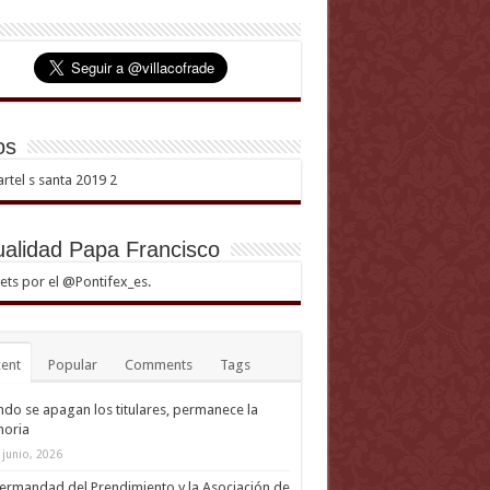
os
ualidad Papa Francisco
ts por el @Pontifex_es.
ent
Popular
Comments
Tags
do se apagan los titulares, permanece la
oria
 junio, 2026
ermandad del Prendimiento y la Asociación de