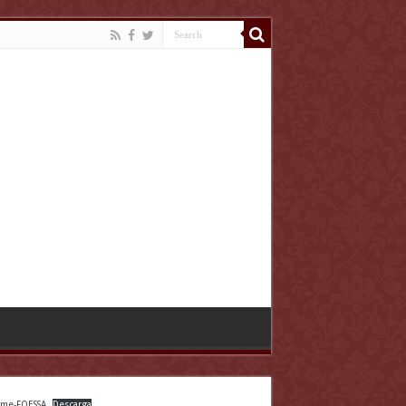
rme-FOESSA
Descarga