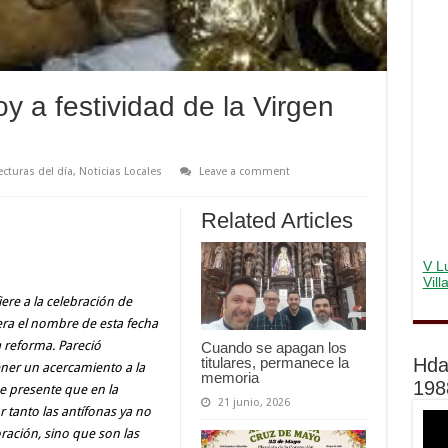
oy a festividad de la Virgen
ecturas del día
,
Noticias Locales
Leave a comment
Related Articles
V Lu
Vil
iere a la celebración de
 era el nombre de esta fecha
ma reforma. Pareció
Cuando se apagan los
titulares, permanece la
Hda
ener un acercamiento a la
memoria
198
se presente que en la
21 junio, 2026
r tanto las antífonas ya no
ación, sino que son las