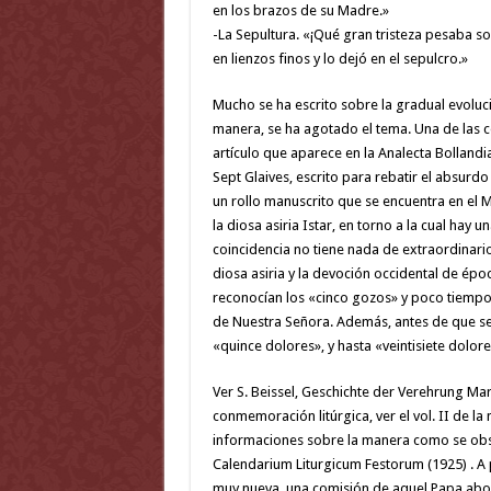
en los brazos de su Madre.»
-La Sepultura. «¡Qué gran tristeza pesaba s
en lienzos finos y lo dejó en el sepulcro.»
Mucho se ha escrito sobre la gradual evoluc
manera, se ha agotado el tema. Una de las co
artículo que aparece en la Analecta Bollandian
Sept Glaives, escrito para rebatir el absurdo
un rollo manuscrito que se encuentra en el M
la diosa asiria Istar, en torno a la cual hay 
coincidencia no tiene nada de extraordinario 
diosa asiria y la devoción occidental de ép
reconocían los «cinco gozos» y poco tiempo 
de Nuestra Señora. Además, antes de que se
«quince dolores», y hasta «veintisiete dolore
Ver S. Beissel, Geschichte der Verehrung Marí
conmemoración litúrgica, ver el vol. II de l
informaciones sobre la manera como se obse
Calendarium Liturgicum Festorum (1925) . A 
muy nueva, una comisión de aquel Papa aboga