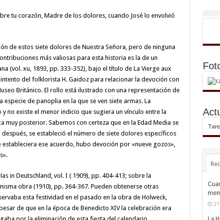
obre tu corazón, Madre de los dolores, cuando José lo envolvió
ión de estos siete dolores de Nuestra Señora, pero de ninguna
ntribuciones más valiosas para esta historia es la de un
Fot
a (vol. xu, 1893, pp. 333-352), bajo el título de La Vierge aux
 intento del folklorista H. Gaidoz para relacionar la devoción con
useo Británico. El rollo está ilustrado con una representación de
una especie de panoplia en la que se ven siete armas. La
Act
y no existe el menor indicio que sugiera un vínculo entre la
oca muy posterior. Sabemos con certeza que en la Edad Media se
Twee
después, se estableció el número de siete dolores específicos
 estableciera ese acuerdo, hubo devoción por «nueve gozos»,
s».
Rec
as in Deutschland, vol. I ( 1909), pp. 404-413; sobre la
Cuan
a misma obra (1910), pp. 364-367. Pueden obtenerse otras
mem
rvaba esta festividad en el pasado en la obra de Holweck,
21
pesar de que en la época de Benedicto XIV la celebración era
La H
ba por la eliminación de esta fiesta del calendario.