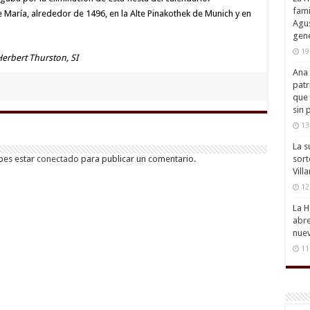
fami
 María, alrededor de 1496, en la Alte Pinakothek de Munich y en
Agus
gene
19
Herbert Thurston, SI
Ana 
patr
que 
sin 
13
La s
sort
bes estar
conectado
para publicar un comentario.
Vill
12
La H
abre
nuev
11