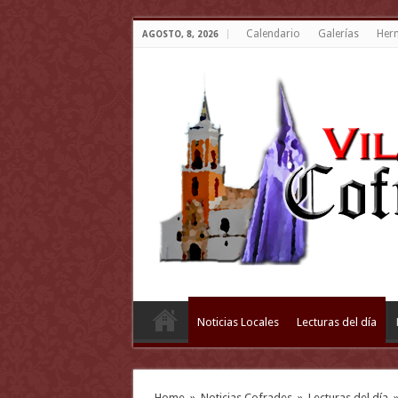
Calendario
Galerías
Her
AGOSTO, 8, 2026
Noticias Locales
Lecturas del día
Home
»
Noticias Cofrades
»
Lecturas del día