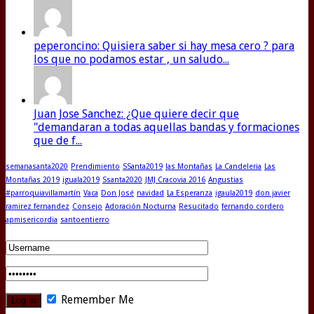
peperoncino: Quisiera saber si hay mesa cero ? para
los que no podamos estar , un saludo...
Juan Jose Sanchez: ¿Que quiere decir que
"demandaran a todas aquellas bandas y formaciones
que de f...
semanasanta2020
Prendimiento
SSanta2019
las Montañas
La Candeleria
Las
Montañas 2019
iguala2019
Ssanta2020
JMJ Cracovia 2016
Angustias
#parroquiavillamartín
Vaca
Don José
navidad
La Esperanza
igaula2019
don javier
ramirez fernandez
Consejo
Adoración Nocturna
Resucitado
fernando cordero
apmisericordia
santoentierro
Remember Me