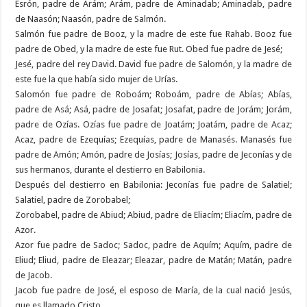
Esrón, padre de Arám; Arám, padre de Aminadab; Aminadab, padre
de Naasón; Naasón, padre de Salmón.
Salmón fue padre de Booz, y la madre de este fue Rahab. Booz fue
padre de Obed, y la madre de este fue Rut. Obed fue padre de Jesé;
Jesé, padre del rey David. David fue padre de Salomón, y la madre de
este fue la que había sido mujer de Urías.
Salomón fue padre de Roboám; Roboám, padre de Abías; Abías,
padre de Asá; Asá, padre de Josafat; Josafat, padre de Jorám; Jorám,
padre de Ozías. Ozías fue padre de Joatám; Joatám, padre de Acaz;
Acaz, padre de Ezequías; Ezequías, padre de Manasés. Manasés fue
padre de Amón; Amón, padre de Josías; Josías, padre de Jeconías y de
sus hermanos, durante el destierro en Babilonia.
Después del destierro en Babilonia: Jeconías fue padre de Salatiel;
Salatiel, padre de Zorobabel;
Zorobabel, padre de Abiud; Abiud, padre de Eliacím; Eliacím, padre de
Azor.
Azor fue padre de Sadoc; Sadoc, padre de Aquím; Aquím, padre de
Eliud; Eliud, padre de Eleazar; Eleazar, padre de Matán; Matán, padre
de Jacob.
Jacob fue padre de José, el esposo de María, de la cual nació Jesús,
que es llamado Cristo.