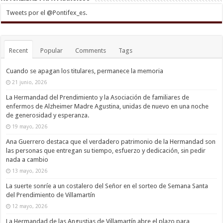
Tweets por el @Pontifex_es.
Recent
Popular
Comments
Tags
Cuando se apagan los titulares, permanece la memoria
21 junio, 2026
La Hermandad del Prendimiento y la Asociación de familiares de
enfermos de Alzheimer Madre Agustina, unidas de nuevo en una noche
de generosidad y esperanza.
19 mayo, 2026
Ana Guerrero destaca que el verdadero patrimonio de la Hermandad son
las personas que entregan su tiempo, esfuerzo y dedicación, sin pedir
nada a cambio
13 mayo, 2026
La suerte sonríe a un costalero del Señor en el sorteo de Semana Santa
del Prendimiento de Villamartín
12 mayo, 2026
La Hermandad de las Angustias de Villamartín abre el plazo para