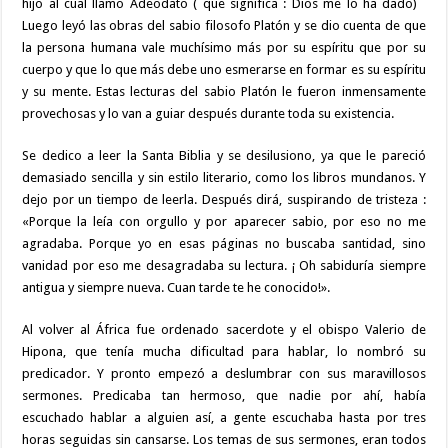
hijo al cual llamo Adeodato ( que significa : Dios me lo ha dado)
Luego leyó las obras del sabio filosofo Platón y se dio cuenta de que
la persona humana vale muchísimo más por su espíritu que por su
cuerpo y que lo que más debe uno esmerarse en formar es su espíritu
y su mente. Estas lecturas del sabio Platón le fueron inmensamente
provechosas y lo van a guiar después durante toda su existencia.
Se dedico a leer la Santa Biblia y se desilusiono, ya que le pareció
demasiado sencilla y sin estilo literario, como los libros mundanos. Y
dejo por un tiempo de leerla. Después dirá, suspirando de tristeza :
«Porque la leía con orgullo y por aparecer sabio, por eso no me
agradaba. Porque yo en esas páginas no buscaba santidad, sino
vanidad por eso me desagradaba su lectura. ¡ Oh sabiduría siempre
antigua y siempre nueva. Cuan tarde te he conocido!».
Al volver al África fue ordenado sacerdote y el obispo Valerio de
Hipona, que tenía mucha dificultad para hablar, lo nombró su
predicador. Y pronto empezó a deslumbrar con sus maravillosos
sermones. Predicaba tan hermoso, que nadie por ahí, había
escuchado hablar a alguien así, a gente escuchaba hasta por tres
horas seguidas sin cansarse. Los temas de sus sermones, eran todos