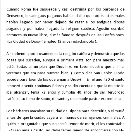
Cuando Roma fue saqueada y casi destruida por los bárbaros de
Genserico, los antiguos paganos habían dicho que todos estos males
habían llegado por haber dejado de rezar a los antiguos dioses
paganos y por haber llegado la religión católica. Agustín escribió
entonces un nuevo libro, el más famoso después de las Confesiones,
«La Ciudad de Dios» ( empleó 13 años redactándolo ).
Allí defiende poderosamente a la religión católica y demuestra que las
cosas que suceden, aunque a primera vista son para nuestro mal,
están todas en un plan que Dios hizo en favor nuestro que al final
veremos que era para nuestro bien. ( Como dice San Pablo: «Todo
sucede para bien de los que aman a Dios») . En el año 430 el santo
empezó a sentir continuas fiebres y se dio cuenta de que la muerte lo
iba alcanzar, tenía 72 años y cumplía 40 años de ser fervoroso
católico, su fama de sabio, de santo y de amable pastor era inmensa.
Los bárbaros atacaban su ciudad de Hipona para destruirla, y el murió
antes de que la ciudad cayera en manos de semejantes criminales. A
quién le preguntaba que si no sentía temor de morir, el les contestaba
: «Quien ama a Cristo, no debe temer miedo de encontrarse con El».