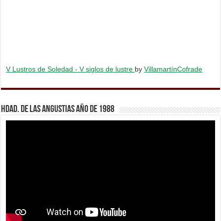
V Lustros de Soledad - V siglos de lustre
by
VillamartínCofrade
Hdad. de Las Angustias año de 1988