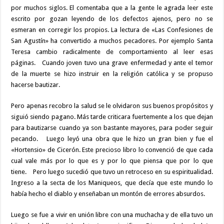
por muchos siglos. El comentaba que a la gente le agrada leer este
escrito por gozan leyendo de los defectos ajenos, pero no se
esmeran en corregir los propios. La lectura de «Las Confesiones de
San Agustín» ha convertido a muchos pecadores. Por ejemplo Santa
Teresa cambio radicalmente de comportamiento al leer esas
páginas. Cuando joven tuvo una grave enfermedad y ante el temor
de la muerte se hizo instruir en la religión católica y se propuso
hacerse bautizar.
Pero apenas recobro la salud se le olvidaron sus buenos propósitos y
siguió siendo pagano. Más tarde criticara fuertemente a los que dejan
para bautizarse cuando ya son bastante mayores, para poder seguir
pecando. Luego leyó una obra que le hizo un gran bien y fue el
«Hortensio» de Cicerón. Este precioso libro lo convenció de que cada
cual vale más por lo que es y por lo que piensa que por lo que
tiene. Pero luego sucedió que tuvo un retroceso en su espiritualidad.
Ingreso a la secta de los Maniqueos, que decía que este mundo lo
había hecho el diablo y enseñaban un montón de errores absurdos.
Luego se fue a vivir en unión libre con una muchacha y de ella tuvo un