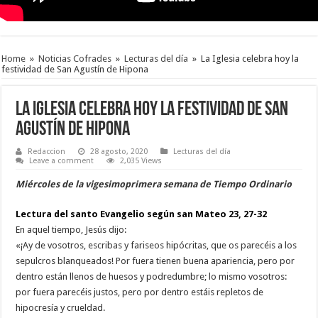
Home
»
Noticias Cofrades
»
Lecturas del día
»
La Iglesia celebra hoy la
festividad de San Agustín de Hipona
La Iglesia celebra hoy la festividad de San
Agustín de Hipona
Redaccion
28 agosto, 2020
Lecturas del día
Leave a comment
2,035 Views
Miércoles de la vigesimoprimera semana de Tiempo Ordinario
Lectura del santo Evangelio según san Mateo 23, 27-32
En aquel tiempo, Jesús dijo:
«¡Ay de vosotros, escribas y fariseos hipócritas, que os parecéis a los
sepulcros blanqueados! Por fuera tienen buena apariencia, pero por
dentro están llenos de huesos y podredumbre; lo mismo vosotros:
por fuera parecéis justos, pero por dentro estáis repletos de
hipocresía y crueldad.