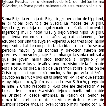
Iglesia. Puestos los fundamentos de la Orden del Santísimo
Salvador, en Roma pasó finalmente de este mundo al cielo.
Santa Brigida era hija de Birgerio, gobernador de Uppland,
la principal provincia de Suecia. La madre de Brígida,
Ingerborg, era hija del gobernador de Gotland oriental.
Ingerborg murió hacia 1315 y dejó varios hijos. Brígida,
que tenía entonces doce años aproximadamente, fue
educada por una tía suya en Aspenás. A los tres años, había
empezado a hablar con perfecta claridad, como si fuese una
persona mayor, y su bondad y devoción fueron tan
precoces como su lenguaje. Sin embargo, la santa confesaba
que de joven había sido inclinada al orgullo y la
presunción. A los siete años tuvo una visión de la Reina de
los cielos. A los diez, a raíz de un sermón sobre la Pasión de
Cristo que la impresionó mucho, soñó que veía al Señor
clavado en la cruz y oyó estas palabras: «Mira en qué estado
estoy, hija mía.» «¿Quién os ha hecho eso, Señor?», preguntó
la niña. Y Cristo respondió: «Los que me desprecian y se
burlan de mi amor». Esa visión dejó una huella imborrable
en Brígida y, desde entonces, la Pasión del Señor se
convirtió en el centro de su vida espiritual. Antes de
cumplir catorce años, la joven contrajo matrimonio con Ulf