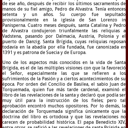
de ese año, después de recibir los últimos sacramentos de
manos de su fiel amigo, Pedro de Alvastra. Tenía entonces
setenta y un años. Su cuerpo fue sepultado
provisionalmente en la iglesia de San Lorenzo in
Panisperna. Cuatro meses después, santa Catalina y Pedro
de Alvastra condujeron triunfalmente las reliquias a
Vadstena, pasando por Dalmacia, Austria, Polonia y el
puerto de Danzig. Santa Brígida, cuyas reliquias reposan
todavía en la abadía por ella fundada, fue canonizada en
1391 y es patrona de Suecia y de Europa.
Uno de los aspectos más conocidos en la vida de Santa
Brígida, es el de las múltiples visiones con que la favoreció
el Señor, especialmente las que se refieren a los
sufrimientos de la Pasión y a ciertos acontecimientos de su
época. Por orden del Concilio de Basilea, el sabio Juan de
Torquemada, quien fue más tarde cardenal, examinó el
libro de las revelaciones de la santa y declaró que podía ser
muy útil para la instrucción de los fieles; pero tal
aprobación encontró muchos opositores. Por lo demás, la
declaración de Torquemada significa únicamente que la
doctrina del libro es ortodoxa y que las revelaciones no
carecen de probabilidad histórica. El papa Benedicto XIV,
entre otros, se refirió a las revelaciones de santa Brígida en