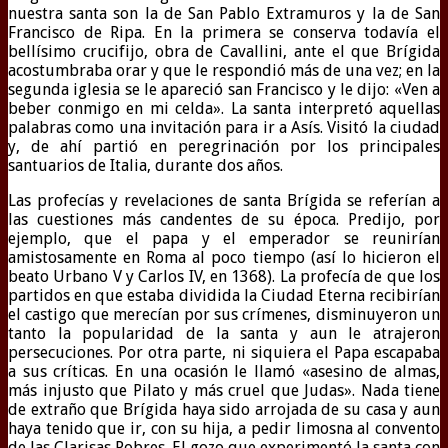
nuestra santa son la de San Pablo Extramuros y la de San
Francisco de Ripa. En la primera se conserva todavía el
bellísimo crucifijo, obra de Cavallini, ante el que Brígida
acostumbraba orar y que le respondió más de una vez; en la
segunda iglesia se le apareció san Francisco y le dijo: «Ven a
beber conmigo en mi celda». La santa interpretó aquellas
palabras como una invitación para ir a Asís. Visitó la ciudad
y, de ahí partió en peregrinación por los principales
santuarios de Italia, durante dos años.
Las profecías y revelaciones de santa Brígida se referían a
las cuestiones más candentes de su época. Predijo, por
ejemplo, que el papa y el emperador se reunirían
amistosamente en Roma al poco tiempo (así lo hicieron el
beato Urbano V y Carlos IV, en 1368). La profecía de que los
partidos en que estaba dividida la Ciudad Eterna recibirían
el castigo que merecían por sus crímenes, disminuyeron un
tanto la popularidad de la santa y aun le atrajeron
persecuciones. Por otra parte, ni siquiera el Papa escapaba
a sus críticas. En una ocasión le llamó «asesino de almas,
más injusto que Pilato y más cruel que Judas». Nada tiene
de extraño que Brígida haya sido arrojada de su casa y aun
haya tenido que ir, con su hija, a pedir limosna al convento
de las Clarisas Pobres. El gozo que experimentó la santa con