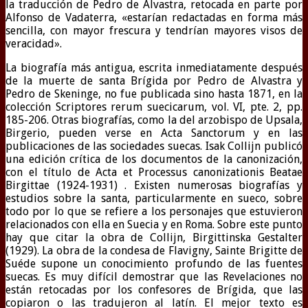
la traducción de Pedro de Alvastra, retocada en parte por
Alfonso de Vadaterra, «estarían redactadas en forma más
sencilla, con mayor frescura y tendrían mayores visos de
veracidad».
La biografía más antigua, escrita inmediatamente después
de la muerte de santa Brígida por Pedro de Alvastra y
Pedro de Skeninge, no fue publicada sino hasta 1871, en la
colección Scriptores rerum suecicarum, vol. VI, pte. 2, pp.
185-206. Otras biografías, como la del arzobispo de Upsala,
Birgerio, pueden verse en Acta Sanctorum y en las
publicaciones de las sociedades suecas. Isak Collijn publicó
una edición crítica de los documentos de la canonización,
con el título de Acta et Processus canonizationis Beatae
Birgittae (1924-1931) . Existen numerosas biografías y
estudios sobre la santa, particularmente en sueco, sobre
todo por lo que se refiere a los personajes que estuvieron
relacionados con ella en Suecia y en Roma. Sobre este punto
hay que citar la obra de Collijn, Birgittinska Gestalter
(1929). La obra de la condesa de Flavigny, Sainte Brigitte de
Suéde supone un conocimiento profundo de las fuentes
suecas. Es muy difícil demostrar que las Revelaciones no
están retocadas por los confesores de Brígida, que las
copiaron o las tradujeron al latín. El mejor texto es