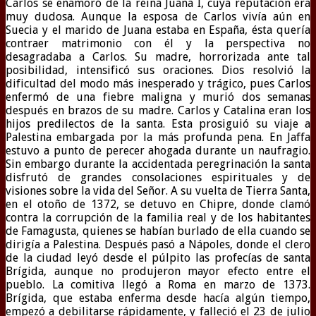
Carlos se enamoró de la reina Juana I, cuya reputación era
muy dudosa. Aunque la esposa de Carlos vivía aún en
Suecia y el marido de Juana estaba en España, ésta quería
contraer matrimonio con él y la perspectiva no
desagradaba a Carlos. Su madre, horrorizada ante tal
posibilidad, intensificó sus oraciones. Dios resolvió la
dificultad del modo más inesperado y trágico, pues Carlos
enfermó de una fiebre maligna y murió dos semanas
después en brazos de su madre. Carlos y Catalina eran los
hijos predilectos de la santa. Esta prosiguió su viaje a
Palestina embargada por la más profunda pena. En Jaffa
estuvo a punto de perecer ahogada durante un naufragio.
Sin embargo durante la accidentada peregrinación la santa
disfrutó de grandes consolaciones espirituales y de
visiones sobre la vida del Señor. A su vuelta de Tierra Santa,
en el otoño de 1372, se detuvo en Chipre, donde clamó
contra la corrupción de la familia real y de los habitantes
de Famagusta, quienes se habían burlado de ella cuando se
dirigía a Palestina. Después pasó a Nápoles, donde el clero
de la ciudad leyó desde el púlpito las profecías de santa
Brígida, aunque no produjeron mayor efecto entre el
pueblo. La comitiva llegó a Roma en marzo de 1373.
Brígida, que estaba enferma desde hacía algún tiempo,
empezó a debilitarse rápidamente, y falleció el 23 de julio