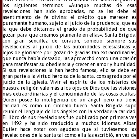
los siguientes términos: «Aunque muchas de esas
revelaciones han sido aprobadas, no se les debe el
asentimiento de fe divina; el crédito que merecen es
puramente humano, sujeto al juicio de la prudencia, que es
la que debe dictarnos el grado de probabilidad de que
gozan para que creamos píamente en ellas». Santa Brígida,
con gran sencillez de corazón, sometió siempre sus
revelaciones al juicio de las autoridades eclesiásticas y,
lejos de gloriarse por gozar de gracias tan extraordinarias,
que nunca había deseado, las aprovechó como una ocasión
para manifestar su obediencia y crecer en amor y humildad.
Si sus revelaciones la han hecho famosa, ello se debe en
gran parte a la virtud heroica de la santa, consagrada por el
juicio de la Iglesia. Vivir el espíritu de los misterios de
nuestra religión vale más a los ojos de Dios que las visiones
más extraordinarias y el conocimiento de las cosas ocultas.
Quien posee la inteligencia de un ángel pero no tiene
caridad es como un címbalo hueco. Santa Brígida supo
reunir el lenguaje de los ángeles con la verdadera caridad.
El libro de sus revelaciones fue publicado por primera vez
en 1492 y ha sido traducido a muchos idiomas. Alban
Butler hace notar con agudeza que si tuviésemos las
revelaciones de la santa tal como ella las escribió, en vez de