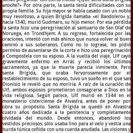
anoche?» Por otra parte, la santa tenía dificultades con su
propia familia. Su hija mayor se había casado con un noble
muy revoltoso, a quien Brígida llamaba «el Bandolero» y,
hacia 1340, murió Gudmaro, su hijo menor. Por esa pérdida
la santa hizo una peregrinación al santuario de San Olaf de
Noruega, en Trondhjem. A su regreso, fortalecida por las
oraciones, intentó con más ahinco que nunca volver al buen
camino a sus soberanos. Como no lo lograse, les pidió
permiso de ausentarse de la corte e hizo una peregrinación
a Compostela con su esposo. A la vuelta del viaje, Ulf cayó
gravemente enfermo en Arrás y recibió los últimos
sacramentos, ya que la muerte parecía inminente. Pero
santa Brígida, que oraba fervorosamente por el
restablecimiento de su esposo, tuvo un sueño en el que san
Dionisio le reveló que no moriría. A raíz de la curación de
Ulf, ambos esposos prometieron consagrarse a Dios en la
vida religiosa. Según parece, Ulf murió en 1344 en el
monasterio cisterciense de Alvastra, antes de poner por
obra su propósito. Santa Brígida se quedó en Alvastra
cuatro años dedicada a la penitencia y completamente
olvidada del mundo. Desde entonces, abandonó los
vestidos preciosos: sólo usaba lino para el velo y vestía una
burda túnica ceñida con una cuerda anudada. Las visiones y