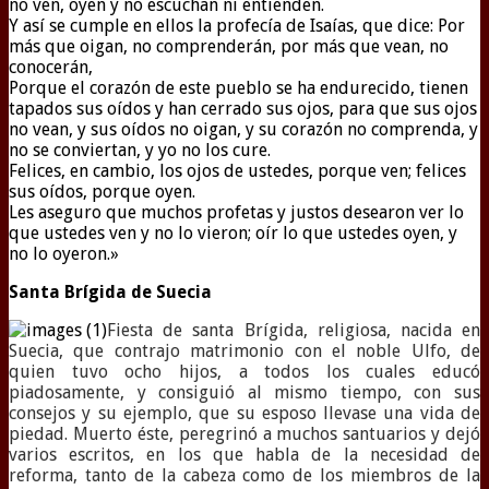
no ven, oyen y no escuchan ni entienden.
Y así se cumple en ellos la profecía de Isaías, que dice: Por
más que oigan, no comprenderán, por más que vean, no
conocerán,
Porque el corazón de este pueblo se ha endurecido, tienen
tapados sus oídos y han cerrado sus ojos, para que sus ojos
no vean, y sus oídos no oigan, y su corazón no comprenda, y
no se conviertan, y yo no los cure.
Felices, en cambio, los ojos de ustedes, porque ven; felices
sus oídos, porque oyen.
Les aseguro que muchos profetas y justos desearon ver lo
que ustedes ven y no lo vieron; oír lo que ustedes oyen, y
no lo oyeron.»
Santa Brígida de Suecia
Fiesta de santa Brígida, religiosa, nacida en
Suecia, que contrajo matrimonio con el noble Ulfo, de
quien tuvo ocho hijos, a todos los cuales educó
piadosamente, y consiguió al mismo tiempo, con sus
consejos y su ejemplo, que su esposo llevase una vida de
piedad. Muerto éste, peregrinó a muchos santuarios y dejó
varios escritos, en los que habla de la necesidad de
reforma, tanto de la cabeza como de los miembros de la