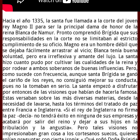
Hacia el año 1335, la santa fue llamada a la corte del joven
rey Magno II para ser la principal dama de honor de la
reina Blanca de Namur. Pronto comprendió Brígida que sus
responsabilidades en la corte no se limitaban al estricto
cumplimiento de su oficio. Magno era un hombre débil que
se dejaba fácilmente arrastrar al vicio; Blanca tenía buena
voluntad, pero era irreflexiva y amante del lujo. La santa
hizo cuanto pudo por cultivar las cualidades de la reina y
por rodear a ambos soberanos de buenas influencias. Pero,
como sucede con frecuencia, aunque santa Brígida se ganó
el cariño de los reyes, no consiguió mejorar su conducta,
pues no la tomaban en serio. La santa empezó a disfrutar
por entonces de las visiones que habían de hacerla famosa.
Estas versaban sobre las más diversas materias, desde la
necesidad de lavarse, hasta los términos del tratado de paz
entre Francia e Inglaterra. «Si el rey de Inglaterra no firma
la paz -decía- no tendrá éxito en ninguna de sus empresas y
acabará por salir del reino y dejar a sus hijos en la
tribulación y la angustia». Pero tales visiones no
impresionaban gran cosa a los cortesanos suecos, quienes
solían preguntar con cierta ironía: «¿Qué soñó Doña Brígida