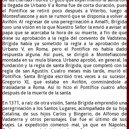
la llegada de Urbano V a Roma fue de corta duración, pues
el Pontífice se retiró poco después a Viterbo, luego a
Montesfiascone y aun se rumoró que se disponía a volver a
Aviñón. Al regresar de una peregrinación a Amalfi, Brígida
tuvo una visión en la que Nuestro Señor la envió a avisar al
papa que se acercaba la hora de su muerte, a fin de que
diese su aprobación a la regla del convento de Vadstena.
Brígida había ya sometido la regla a la aprobación de
Urbano V, en Roma, pero el Pontífice no había dado
respuesta alguna. Así pues, se dirigió a Montefiascone
montada en su mula blanca. Urbano aprobó, en general, la
fundación y la regla de santa Brígida, que completó con la
regla de san Agustín. Cuatro meses más tarde, murió el
Pontífice. Santa Brígida escribió tres veces a su sucesor,
Gregorio XI, que estaba en Aviñón, conminándole a
trasladarse a Roma. Así lo hizo el Pontífice cuatro años
después de la muerte de la santa.
En 1371, a raíz de otra visión, Santa Brígida emprendió una
peregrinación a los Santos Lugares, acompañada de su hija
Catalina, de sus hijos Carlos y Bingerio, de Alfonso de
Vadaterra y otros personajes. Ese fue el último de sus
viajes. La expedición comenzó mal, ya que en Nápoles,