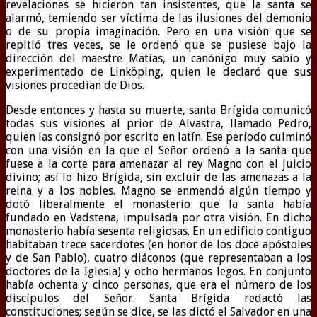
revelaciones se hicieron tan insistentes, que la santa se
alarmó, temiendo ser víctima de las ilusiones del demonio
o de su propia imaginación. Pero en una visión que se
repitió tres veces, se le ordenó que se pusiese bajo la
dirección del maestre Matías, un canónigo muy sabio y
experimentado de Linköping, quien le declaró que sus
visiones procedían de Dios.
Desde entonces y hasta su muerte, santa Brígida comunicó
todas sus visiones al prior de Alvastra, llamado Pedro,
quien las consignó por escrito en latín. Ese período culminó
con una visión en la que el Señor ordenó a la santa que
fuese a la corte para amenazar al rey Magno con el juicio
divino; así lo hizo Brígida, sin excluir de las amenazas a la
reina y a los nobles. Magno se enmendó algún tiempo y
dotó liberalmente el monasterio que la santa había
fundado en Vadstena, impulsada por otra visión. En dicho
monasterio había sesenta religiosas. En un edificio contiguo
habitaban trece sacerdotes (en honor de los doce apóstoles
y de San Pablo), cuatro diáconos (que representaban a los
doctores de la Iglesia) y ocho hermanos legos. En conjunto
había ochenta y cinco personas, que era el número de los
discípulos del Señor. Santa Brígida redactó las
constituciones; según se dice, se las dictó el Salvador en una