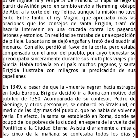
III de Inglaterra y Felipe IV de Francia. El Papa se negó a
partir de Aviñón pero, en cambio envió a Hemming, obispo
de Abö, a la corte del rey Felipe, aunque la misión no tuvo
éxito. Entre tanto, el rey Magno, que apreciaba más las
oraciones que los consejos de santa Brígida, trató de
hacerla intervenir en una cruzada contra los paganos
letones y estonios. En realidad se trataba de una expedición
de pillaje. La santa no se dejó engañar y trató de disuadir al
monarca. Con ello, perdió el favor de la corte, pero estaba
compensada con el amor del pueblo, por cuyo bienestar se
preocupaba sinceramente durante sus múltiples viajes por
Suecia. Había todavía en el país muchos paganos, y santa
Brígida ilustraba con milagros la predicación de sus
capellanes.
En 1349, a pesar de que la «muerte negra» hacía estragos
en toda Europa, Brígida decidió ir a Roma con motivo del
jubileo de 1350. Acompañada de su confesor, Pedro de
Skeninge, y otros personajes, se embarcó en Stralsund, en
medio de las lágrimas del pueblo, que no había de volver a
verla. En efecto, la santa se estableció en Roma, donde se
ocupó de los pobres de la ciudad, en espera de la vuelta del
Pontífice a la Ciudad Eterna. Asistía diariamente a misa a
las cinco de la mañana; se confesaba todos los días y