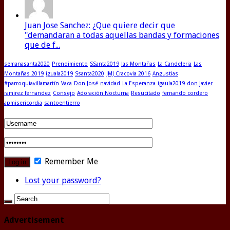
Juan Jose Sanchez: ¿Que quiere decir que
"demandaran a todas aquellas bandas y formaciones
que de f...
semanasanta2020
Prendimiento
SSanta2019
las Montañas
La Candeleria
Las
Montañas 2019
iguala2019
Ssanta2020
JMJ Cracovia 2016
Angustias
#parroquiavillamartín
Vaca
Don José
navidad
La Esperanza
igaula2019
don javier
ramirez fernandez
Consejo
Adoración Nocturna
Resucitado
fernando cordero
apmisericordia
santoentierro
Remember Me
Lost your password?
Advertisement