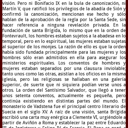
visión. Pero ni Bonifacio IX en la bula de canonización, ni
Martín V, que ratificó los privilegios de la abadía de Sión y
confirmó la canonización, mencionan ese hecho y sólo
hablan de la aprobación de la regla por la Santa Sede, sin
hacer referencia a ninguna revelación privada. En la
fundación de santa Brígida, lo mismo que en la orden de
Fontevrault, los hombres estaban sujetos a la abadesa en lo
temporal, pero en lo espiritual, las mujeres estaban sujetas
al superior de los monjes. La razón de ello es que la orden
había sido fundada principalmente para las mujeres y los
hombres sólo eran admitidos en ella para asegurar los
ministerios espirituales. Los conventos de hombres y
mujeres estaban separados por una clausura inviolable;
tanto unos como las otras, asistían a los oficios en la misma
iglesia, pero las religiosas se hallaban en una galería
superior, de suerte que ni siquiera podían verse unos a
otros. La orden del Santísimo Salvador, que llegó a tener
unos setenta conventos, actualmente es pequeña, pero
continúa existiendo en distintas partes del mundo. El
monasterio de Vadstena fue el principal centro literario de
Suecia en el siglo XV. A raíz de una visión, santa Brígida
escribió una carta muy enérgica a Clemente VI, urgiéndole a
partir de Aviñón a Roma y establecer la paz entre Eduardo