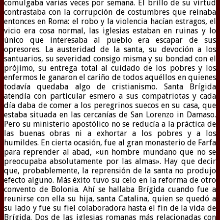
comulgaba varias veces por semana. El brillo de su virtud
contrastaba con la corrupción de costumbres que reinaba
entonces en Roma: el robo y la violencia hacían estragos, el
vicio era cosa normal, las iglesias estaban en ruinas y lo
único que interesaba al pueblo era escapar de sus
opresores. La austeridad de la santa, su devoción a los
santuarios, su severidad consigo misma y su bondad con el
prójimo, su entrega total al cuidado de los pobres y los
enfermos le ganaron el cariño de todos aquéllos en quienes
todavía quedaba algo de cristianismo. Santa Brígida
atendía con particular esmero a sus compatriotas y cada
día daba de comer a los peregrinos suecos en su casa, que
estaba situada en las cercanías de San Lorenzo in Damaso.
Pero su ministerio apostólico no se reducía a la práctica de
las buenas obras ni a exhortar a los pobres y a los
humildes. En cierta ocasión, fue al gran monasterio de Farfa
para reprender al abad, «un hombre mundano que no se
preocupaba absolutamente por las almas». Hay que decir
que, probablemente, la reprensión de la santa no produjo
efecto alguno. Más éxito tuvo su celo en la reforma de otro
convento de Bolonia. Ahí se hallaba Brígida cuando fue a
reunirse con ella su hija, santa Catalina, quien se quedó a
su lado y fue su fiel colaboradora hasta el fin de la vida de
Brígida. Dos de las iglesias romanas más relacionadas con