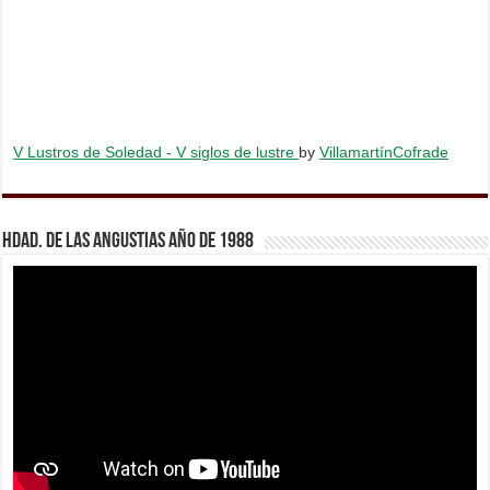
V Lustros de Soledad - V siglos de lustre
by
VillamartínCofrade
Hdad. de Las Angustias año de 1988