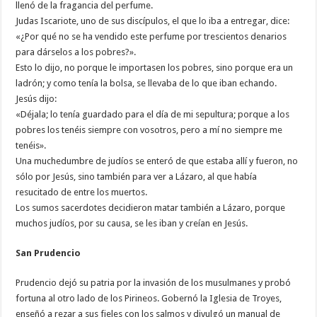
llenó de la fragancia del perfume.
Judas Iscariote, uno de sus discípulos, el que lo iba a entregar, dice:
«¿Por qué no se ha vendido este perfume por trescientos denarios
para dárselos a los pobres?».
Esto lo dijo, no porque le importasen los pobres, sino porque era un
ladrón; y como tenía la bolsa, se llevaba de lo que iban echando.
Jesús dijo:
«Déjala; lo tenía guardado para el día de mi sepultura; porque a los
pobres los tenéis siempre con vosotros, pero a mí no siempre me
tenéis».
Una muchedumbre de judíos se enteró de que estaba allí y fueron, no
sólo por Jesús, sino también para ver a Lázaro, al que había
resucitado de entre los muertos.
Los sumos sacerdotes decidieron matar también a Lázaro, porque
muchos judíos, por su causa, se les iban y creían en Jesús.
San Prudencio
Prudencio dejó su patria por la invasión de los musulmanes y probó
fortuna al otro lado de los Pirineos. Gobernó la Iglesia de Troyes,
enseñó a rezar a sus fieles con los salmos y divulgó un manual de