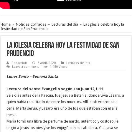
Home
»
Noticias Cofrades
»
Lecturas del día
»
La Iglesia celebra hoy la
festividad de San Prudencio
La Iglesia celebra hoy la festividad de San
Prudencio
Redaccion
6 abril, 2020
Lecturas del día
Leave a comment
1,450 Views
Lunes Santo – Semana Santa
Lectura del santo Evangelio según san Juan 12,1-11
Seis días antes de la Pascua, fue Jesús a Betania, donde vivía Lázaro, a
quien había resucitado de entre los muertos. Allí le ofrecieron una
cena; Marta servía, y Lázaro era uno de los que estaban con él a la
mesa.
María tomó una libra de perfume de nardo, auténtico y costoso, le
ungió a Jesús los pies y se los enjugó con su cabellera. Y la casa se