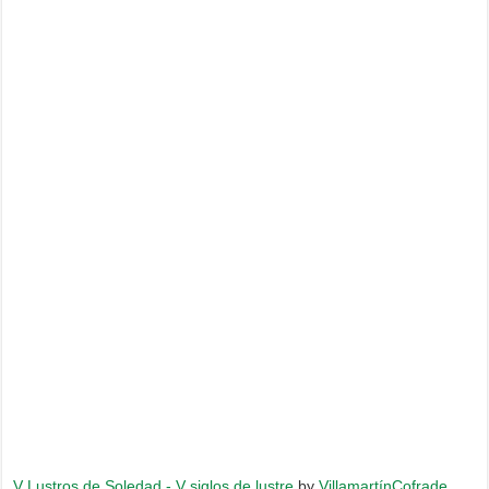
V Lustros de Soledad - V siglos de lustre
by
VillamartínCofrade