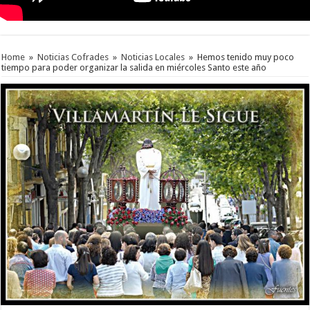
Home
»
Noticias Cofrades
»
Noticias Locales
»
Hemos tenido muy poco
tiempo para poder organizar la salida en miércoles Santo este año