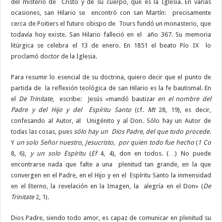
del misterio de Cristo y de su cuerpo, que es la Iglesia. En varias
ocasiones, san Hilario se encontró con san Martín: precisamente
cerca de Poitiers el futuro obispo de Tours fundó un monasterio, que
todavía hoy existe. San Hilario falleció en el año 367. Su memoria
litúrgica se celebra el 13 de enero. En 1851 el beato Pío IX lo
proclamó doctor de la Iglesia.
Para resumir lo esencial de su doctrina, quiero decir que el punto de
partida de la reflexión teológica de san Hilario es la fe bautismal. En
el
De Trinitate
, escribe: Jesús «mandó bautizar
en el nombre del
Padre y del Hijo y del Espíritu Santo
(cf.
Mt
28, 19), es decir,
confesando al Autor, al Unigénito y al Don. Sólo hay un Autor de
todas las cosas, pues
sólo hay un Dios Padre, del que todo procede
.
Y
un solo Señor nuestro, Jesucristo, por quien todo fue hecho
(
1 Co
8, 6),
y un solo Espíritu
(
Ef
4, 4), don en todos. (…) No puede
encontrarse nada que falte a una plenitud tan grande, en la que
convergen en el Padre, en el Hijo y en el Espíritu Santo la inmensidad
en el Eterno, la revelación en la Imagen, la alegría en el Don» (
De
Trinitate
2, 1).
Dios Padre, siendo todo amor, es capaz de comunicar en plenitud su