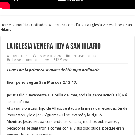
Home
»
Noticias Cofrades
»
Lecturas del día
»
La Iglesia venera hoy a San
Hilario
La Iglesia venera hoy a San Hilario
Redaccion
13 enero, 2020
Lecturas del día
Leave a comment
1,312 Views
Lunes de la primera semana del tiempo ordinario
Evangelio según San Marcos
2,13-17.
Jesús salió nuevamente a la orilla del mar; toda la gente acudía allí, y él
les enseñaba.
Al pasar vio a Leví, hijo de Alfeo, sentado a la mesa de recaudación de
impuestos, y le dijo: «Sígueme». El se levantó y lo siguió.
Mientras Jesús estaba comiendo en su casa, muchos publicanos y
pecadores se sentaron a comer con él y sus discípulos; porque eran
muchos los que lo seguían.