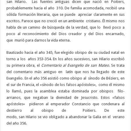
san Hilario. Las fuentes antiguas dicen que nació en Poitiers,
probablemente hacia el año 310. De familia acomodada, recibió una
sólida formación literaria, que se puede apreciar claramente en sus
escritos. Parece que no creció en un ambiente cristiano. Él mismo nos
habla de un camino de búsqueda de la verdad, que lo llevó poco a
poco al reconocimiento del Dios creador y del Dios encarnado,
que murió para darnos la vida eterna.
Bautizado hacia el año 345, fue elegido obispo de su ciudad natal en
torno a los años 353-354. En los años sucesivos, san Hilario escribió
su primera obra, el
Comentario al Evangelio de san Mateo
. Se trata
del comentario más antiguo en latín que nos ha llegado de este
Evangelio. En el año 356 asistió como obispo al sínodo de Béziers, en
el sur de Francia, el «sínodo de los falsos apóstoles», como él mismo
lo llamó, pues la asamblea estaba dominada por obispos filo-
arrianos, que negaban la divinidad de Jesucristo. Estos «falsos
apóstoles» pidieron al emperador Constancio que condenara al
destierro al obispo de Poitiers. De este
modo, san Hilario se vio obligado a abandonar la Galia en el verano
del año 356.