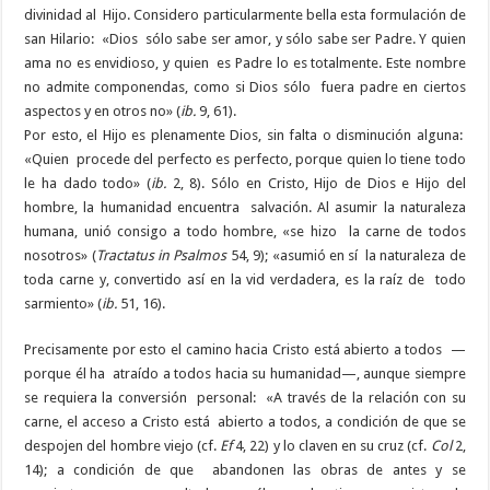
divinidad al Hijo. Considero particularmente bella esta formulación de
san Hilario: «Dios sólo sabe ser amor, y sólo sabe ser Padre. Y quien
ama no es envidioso, y quien es Padre lo es totalmente. Este nombre
no admite componendas, como si Dios sólo fuera padre en ciertos
aspectos y en otros no» (
ib.
9, 61).
Por esto, el Hijo es plenamente Dios, sin falta o disminución alguna:
«Quien procede del perfecto es perfecto, porque quien lo tiene todo
le ha dado todo» (
ib.
2, 8). Sólo en Cristo, Hijo de Dios e Hijo del
hombre, la humanidad encuentra salvación. Al asumir la naturaleza
humana, unió consigo a todo hombre, «se hizo la carne de todos
nosotros» (
Tractatus in Psalmos
54, 9); «asumió en sí la naturaleza de
toda carne y, convertido así en la vid verdadera, es la raíz de todo
sarmiento» (
ib.
51, 16).
Precisamente por esto el camino hacia Cristo está abierto a todos —
porque él ha atraído a todos hacia su humanidad—, aunque siempre
se requiera la conversión personal: «A través de la relación con su
carne, el acceso a Cristo está abierto a todos, a condición de que se
despojen del hombre viejo (cf.
Ef
4, 22) y lo claven en su cruz (cf.
Col
2,
14); a condición de que abandonen las obras de antes y se