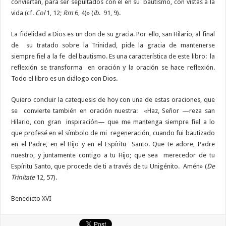
conviertan, para ser sepultados con él en su bautismo, con vistas a la
vida (cf.
Col
1, 12;
Rm
6, 4)» (
ib
. 91, 9).
La fidelidad a Dios es un don de su gracia. Por ello, san Hilario, al final
de su tratado sobre la Trinidad, pide la gracia de mantenerse
siempre fiel a la fe del bautismo. Es una característica de este libro: la
reflexión se transforma en oración y la oración se hace reflexión.
Todo el libro es un diálogo con Dios.
Quiero concluir la catequesis de hoy con una de estas oraciones, que
se convierte también en oración nuestra: «Haz, Señor —reza san
Hilario, con gran inspiración— que me mantenga siempre fiel a lo
que profesé en el símbolo de mi regeneración, cuando fui bautizado
en el Padre, en el Hijo y en el Espíritu Santo. Que te adore, Padre
nuestro, y juntamente contigo a tu Hijo; que sea merecedor de tu
Espíritu Santo, que procede de ti a través de tu Unigénito. Amén» (
De
Trinitate
12, 57).
Benedicto XVI