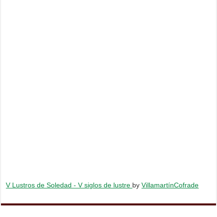
V Lustros de Soledad - V siglos de lustre
by
VillamartínCofrade