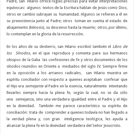
Padre, san Hilario ofrece reglas precisas para evitar interpretaciones
equívocas: algunos textos de la Escritura hablan de Jesús como Dios,
otros en cambio subrayan su humanidad. Algunos se refieren a él en
su preexistencia junto al Padre; otros toman en cuenta el estado de
abajamiento (kénosis), su descenso hasta la muerte; otros, por último,
lo contemplan en la gloria de la resurrección.
En los años de su destierro, san Hilario escribió también el
Libro de
los Sínodos
, en el que reproduce y comenta para sus hermanos
obispos de la Galia las confesiones de fe y otros documentos de los
sínodos reunidos en Oriente a mediados del siglo IV. Siempre firme
en la oposición a los arrianos radicales, san Hilario muestra un
espíritu conciliador con respecto a quienes aceptaban confesar que
el Hijo era
semejante
al Padre en la esencia, naturalmente intentando
llevarles siempre hacia la plena fe, según la cual, no se da sólo
una semejanza, sino una verdadera igualdad entre el Padre y el Hijo
en la divinidad. También me parece característico su espíritu de
conciliación: trata de comprender a quienes todavía no han llegado a
la verdad plena y, con gran inteligencia teológica, les ayuda a
alcanzar la plena fe en la divinidad verdadera del Señor Jesucristo.