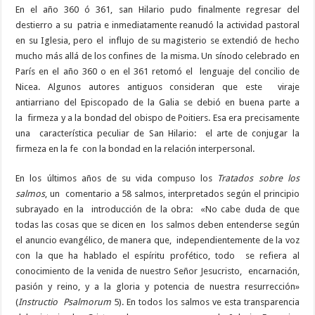
En el año 360 ó 361, san Hilario pudo finalmente regresar del
destierro a su patria e inmediatamente reanudó la actividad pastoral
en su Iglesia, pero el influjo de su magisterio se extendió de hecho
mucho más allá de los confines de la misma. Un sínodo celebrado en
París en el año 360 o en el 361 retomó el lenguaje del concilio de
Nicea. Algunos autores antiguos consideran que este viraje
antiarriano del Episcopado de la Galia se debió en buena parte a
la firmeza y a la bondad del obispo de Poitiers. Esa era precisamente
una característica peculiar de San Hilario: el arte de conjugar la
firmeza en la fe con la bondad en la relación interpersonal.
En los últimos años de su vida compuso los
Tratados sobre los
salmos
, un comentario a 58 salmos, interpretados según el principio
subrayado en la introducción de la obra: «No cabe duda de que
todas las cosas que se dicen en los salmos deben entenderse según
el anuncio evangélico, de manera que, independientemente de la voz
con la que ha hablado el espíritu profético, todo se refiera al
conocimiento de la venida de nuestro Señor Jesucristo, encarnación,
pasión y reino, y a la gloria y potencia de nuestra resurrección»
(
Instructio Psalmorum
5). En todos los salmos ve esta transparencia