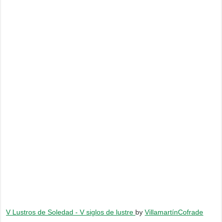
V Lustros de Soledad - V siglos de lustre
by
VillamartínCofrade