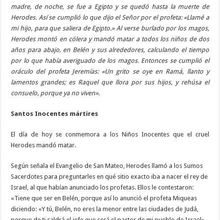
madre, de noche, se fue a Egipto y se quedó hasta la muerte de
Herodes. Así se cumplió lo que dijo el Señor por el profeta: «Llamé a
mi hijo, para que saliera de Egipto.» Al verse burlado por los magos,
Herodes montó en cólera y mandó matar a todos los niños de dos
años para abajo, en Belén y sus alrededores, calculando el tiempo
por lo que había averiguado de los magos. Entonces se cumplió el
oráculo del profeta Jeremías: «Un grito se oye en Ramá, llanto y
lamentos grandes; es Raquel que llora por sus hijos, y rehúsa el
consuelo, porque ya no viven».
Santos Inocentes mártires
El día de hoy se conmemora a los Niños Inocentes que el cruel
Herodes mandó matar.
Según señala el Evangelio de San Mateo, Herodes llamó a los Sumos
Sacerdotes para preguntarles en qué sitio exacto iba a nacer el rey de
Israel, al que habían anunciado los profetas. Ellos le contestaron:
«Tiene que ser en Belén, porque así lo anunció el profeta Miqueas
diciendo: «Y tú, Belén, no eres la menor entre las ciudades de Judá,
porque de ti saldrá el jefe que será el pastor de mi pueblo de Israel»