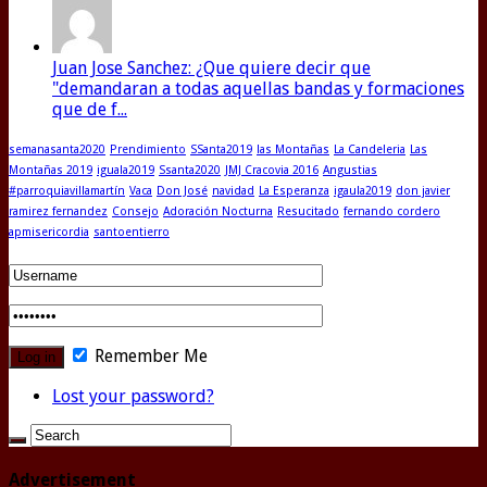
Juan Jose Sanchez: ¿Que quiere decir que
"demandaran a todas aquellas bandas y formaciones
que de f...
semanasanta2020
Prendimiento
SSanta2019
las Montañas
La Candeleria
Las
Montañas 2019
iguala2019
Ssanta2020
JMJ Cracovia 2016
Angustias
#parroquiavillamartín
Vaca
Don José
navidad
La Esperanza
igaula2019
don javier
ramirez fernandez
Consejo
Adoración Nocturna
Resucitado
fernando cordero
apmisericordia
santoentierro
Remember Me
Lost your password?
Advertisement