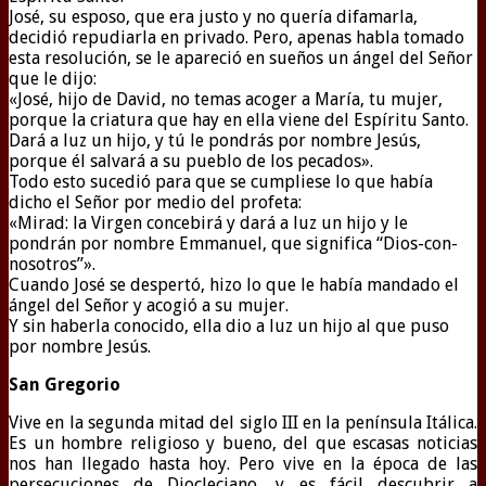
José, su esposo, que era justo y no quería difamarla,
decidió repudiarla en privado. Pero, apenas habla tomado
esta resolución, se le apareció en sueños un ángel del Señor
que le dijo:
«José, hijo de David, no temas acoger a María, tu mujer,
porque la criatura que hay en ella viene del Espíritu Santo.
Dará a luz un hijo, y tú le pondrás por nombre Jesús,
porque él salvará a su pueblo de los pecados».
Todo esto sucedió para que se cumpliese lo que había
dicho el Señor por medio del profeta:
«Mirad: la Virgen concebirá y dará a luz un hijo y le
pondrán por nombre Emmanuel, que significa “Dios-con-
nosotros”».
Cuando José se despertó, hizo lo que le había mandado el
ángel del Señor y acogió a su mujer.
Y sin haberla conocido, ella dio a luz un hijo al que puso
por nombre Jesús.
San Gregorio
Vive en la segunda mitad del siglo III en la península Itálica.
Es un hombre religioso y bueno, del que escasas noticias
nos han llegado hasta hoy. Pero vive en la época de las
persecuciones de Diocleciano, y es fácil descubrir a