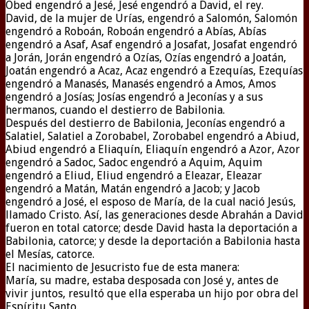
Obed engendró a Jesé, Jesé engendró a David, el rey.
David, de la mujer de Urías, engendró a Salomón, Salomón
engendró a Roboán, Roboán engendró a Abías, Abías
engendró a Asaf, Asaf engendró a Josafat, Josafat engendró
a Jorán, Jorán engendró a Ozías, Ozías engendró a Joatán,
Joatán engendró a Acaz, Acaz engendró a Ezequías, Ezequías
engendró a Manasés, Manasés engendró a Amos, Amos
engendró a Josías; Josías engendró a Jeconías y a sus
hermanos, cuando el destierro de Babilonia.
Después del destierro de Babilonia, Jeconías engendró a
Salatiel, Salatiel a Zorobabel, Zorobabel engendró a Abiud,
Abiud engendró a Eliaquín, Eliaquín engendró a Azor, Azor
engendró a Sadoc, Sadoc engendró a Aquim, Aquim
engendró a Eliud, Eliud engendró a Eleazar, Eleazar
engendró a Matán, Matán engendró a Jacob; y Jacob
engendró a José, el esposo de María, de la cual nació Jesús,
llamado Cristo. Así, las generaciones desde Abrahán a David
fueron en total catorce; desde David hasta la deportación a
Babilonia, catorce; y desde la deportación a Babilonia hasta
el Mesías, catorce.
El nacimiento de Jesucristo fue de esta manera:
María, su madre, estaba desposada con José y, antes de
vivir juntos, resultó que ella esperaba un hijo por obra del
Espíritu Santo.