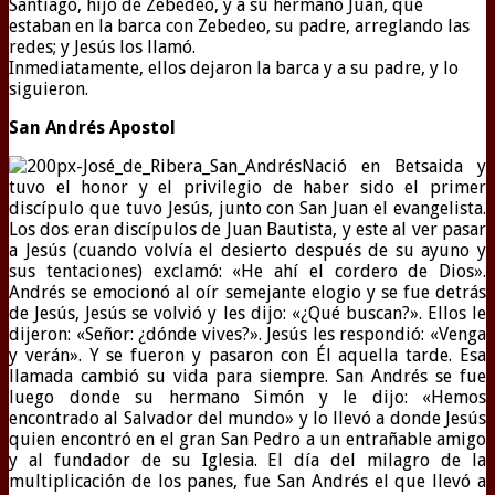
Santiago, hijo de Zebedeo, y a su hermano Juan, que
estaban en la barca con Zebedeo, su padre, arreglando las
redes; y Jesús los llamó.
Inmediatamente, ellos dejaron la barca y a su padre, y lo
siguieron.
San Andrés Apostol
Nació en Betsaida y
tuvo el honor y el privilegio de haber sido el primer
discípulo que tuvo Jesús, junto con San Juan el evangelista.
Los dos eran discípulos de Juan Bautista, y este al ver pasar
a Jesús (cuando volvía el desierto después de su ayuno y
sus tentaciones) exclamó: «He ahí el cordero de Dios».
Andrés se emocionó al oír semejante elogio y se fue detrás
de Jesús, Jesús se volvió y les dijo: «¿Qué buscan?». Ellos le
dijeron: «Señor: ¿dónde vives?». Jesús les respondió: «Venga
y verán». Y se fueron y pasaron con Él aquella tarde. Esa
llamada cambió su vida para siempre. San Andrés se fue
luego donde su hermano Simón y le dijo: «Hemos
encontrado al Salvador del mundo» y lo llevó a donde Jesús
quien encontró en el gran San Pedro a un entrañable amigo
y al fundador de su Iglesia. El día del milagro de la
multiplicación de los panes, fue San Andrés el que llevó a