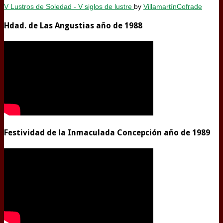
V Lustros de Soledad - V siglos de lustre
by
VillamartínCofrade
Hdad. de Las Angustias año de 1988
Festividad de la Inmaculada Concepción año de 1989