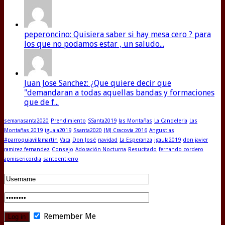
peperoncino: Quisiera saber si hay mesa cero ? para
los que no podamos estar , un saludo...
Juan Jose Sanchez: ¿Que quiere decir que
"demandaran a todas aquellas bandas y formaciones
que de f...
semanasanta2020
Prendimiento
SSanta2019
las Montañas
La Candeleria
Las
Montañas 2019
iguala2019
Ssanta2020
JMJ Cracovia 2016
Angustias
#parroquiavillamartín
Vaca
Don José
navidad
La Esperanza
igaula2019
don javier
ramirez fernandez
Consejo
Adoración Nocturna
Resucitado
fernando cordero
apmisericordia
santoentierro
Remember Me