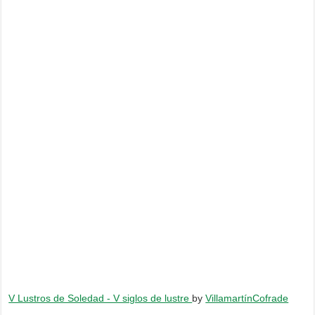
V Lustros de Soledad - V siglos de lustre
by
VillamartínCofrade