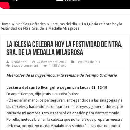
Home
»
Noticias Cofrades
»
Lecturas del día
»
La Iglesia celebra hoy la
festividad de Ntra. Sra. de la Medalla Milagrosa
La Iglesia celebra hoy la festividad de Ntra.
Sra. de la Medalla Milagrosa
Redaccion
27 noviembre, 2019
Lecturas del día
Leave a comment
1,435 Views
Miércoles de la trigesimocuarta semana de Tiempo Ordinario
Lectura del santo Evangelio según san Lucas 21, 12-19
En aquel tiempo, dijo Jesús a sus discípulos:
«Os echarán mano, os perseguirán, entregándoos a las sinagogas y a
las cárceles y haciéndoos comparecer ante reyes y gobernadores, por
causa de mi nombre. Esto os servirá de ocasión para dar testimonio.
Por ello, meteos bien en la cabeza que no tenéis que preparar vuestra
defensa, porque yo os daré palabras y sabiduría a las que no podrá