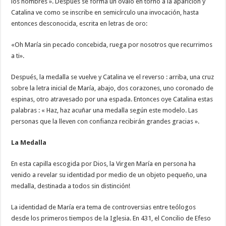
los hombres ». Después se forma un óvalo en torno a la aparición y
Catalina ve como se inscribe en semicírculo una invocación, hasta
entonces desconocida, escrita en letras de oro:
«Oh María sin pecado concebida, ruega por nosotros que recurrimos
a ti».
Después, la medalla se vuelve y Catalina ve el reverso : arriba, una cruz
sobre la letra inicial de María, abajo, dos corazones, uno coronado de
espinas, otro atravesado por una espada. Entonces oye Catalina estas
palabras : « Haz, haz acuñar una medalla según este modelo. Las
personas que la lleven con confianza recibirán grandes gracias ».
La Medalla
En esta capilla escogida por Dios, la Virgen María en persona ha
venido a revelar su identidad por medio de un objeto pequeño, una
medalla, destinada a todos sin distinción!
La identidad de María era tema de controversias entre teólogos
desde los primeros tiempos de la Iglesia. En 431, el Concilio de Efeso