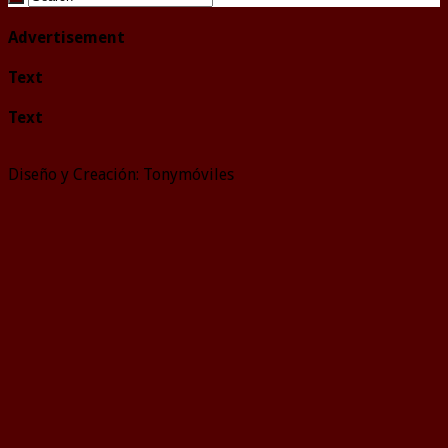
Advertisement
Text
Text
Diseño y Creación: Tonymóviles