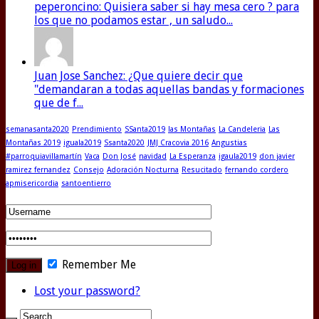
peperoncino: Quisiera saber si hay mesa cero ? para
los que no podamos estar , un saludo...
Juan Jose Sanchez: ¿Que quiere decir que
"demandaran a todas aquellas bandas y formaciones
que de f...
semanasanta2020
Prendimiento
SSanta2019
las Montañas
La Candeleria
Las
Montañas 2019
iguala2019
Ssanta2020
JMJ Cracovia 2016
Angustias
#parroquiavillamartín
Vaca
Don José
navidad
La Esperanza
igaula2019
don javier
ramirez fernandez
Consejo
Adoración Nocturna
Resucitado
fernando cordero
apmisericordia
santoentierro
Remember Me
Lost your password?