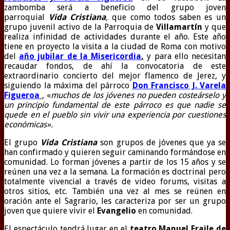
zambomba será a beneficio del grupo joven
parroquial
Vida Cristiana
,
que como todos saben es un
grupo juvenil activo de la Parroquia de
Villamartín
y que
realiza infinidad de actividades durante el año. Este año
tiene en proyecto la visita a la ciudad de Roma con motivo
del
año jubilar de la Misericordia
,
y para ello necesitan
recaudar fondos, de ahí la convocatoria de este
extraordinario concierto del mejor flamenco de Jerez, y
siguiendo la máxima del párroco
Don Francisco J. Varela
Figueroa
, «
muchos de los jóvenes no pueden costeárselo y
un principio fundamental de este párroco es que nadie se
quede en el pueblo sin vivir una experiencia por cuestiones
económicas».
El grupo
Vida Cristiana
son grupos de jóvenes que ya se
han confirmado y quieren seguir caminando formándose en
comunidad. Lo forman jóvenes a partir de los 15 años y se
reúnen una vez a la semana. La formación es doctrinal pero
totalmente vivencial a través de video forums, visitas a
otros sitios, etc. También una vez al mes se reúnen en
oración ante el Sagrario, les caracteriza por ser un grupo
joven que quiere vivir el
Evangelio
en comunidad.
El espectáculo tendrá lugar en el
teatro Manuel Fraile de