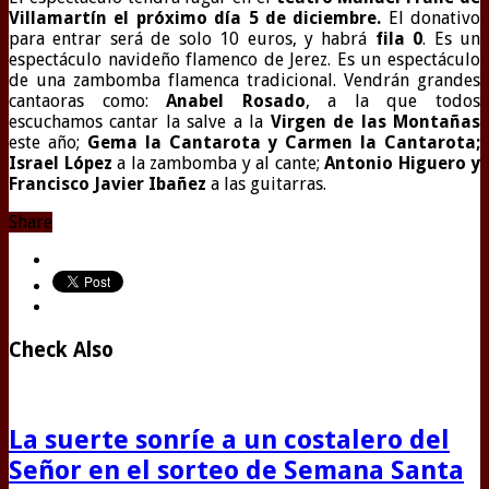
Villamartín el próximo día 5 de diciembre.
El donativo
para entrar será de solo 10 euros, y habrá
fila 0
. Es un
espectáculo navideño flamenco de Jerez. Es un espectáculo
de una zambomba flamenca tradicional. Vendrán grandes
cantaoras como:
Anabel Rosado
, a la que todos
escuchamos cantar la salve a la
Virgen de las Montañas
este año;
Gema la Cantarota y Carmen la Cantarota;
Israel López
a la zambomba y al cant
e;
Antonio Higuero y
Francisco Javier Ibañez
a las guitarras.
Share
Check Also
La suerte sonríe a un costalero del
Señor en el sorteo de Semana Santa