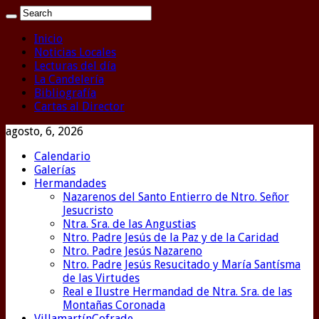
Inicio
Noticias Locales
Lecturas del día
La Candelería
Bibliografía
Cartas al Director
agosto, 6, 2026
Calendario
Galerías
Hermandades
Nazarenos del Santo Entierro de Ntro. Señor
Jesucristo
Ntra. Sra. de las Angustias
Ntro. Padre Jesús de la Paz y de la Caridad
Ntro. Padre Jesús Nazareno
Ntro. Padre Jesús Resucitado y María Santísma
de las Virtudes
Real e Ilustre Hermandad de Ntra. Sra. de las
Montañas Coronada
VillamartínCofrade