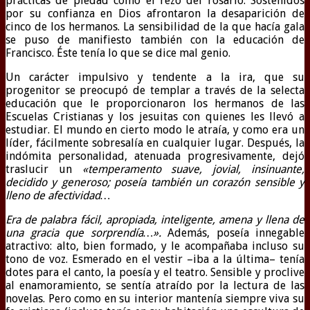
prácticas de piedad como el rezo del rosario. Sostenidos
por su confianza en Dios afrontaron la desaparición de
cinco de los hermanos. La sensibilidad de la que hacía gala
se puso de manifiesto también con la educación de
Francisco. Éste tenía lo que se dice mal genio.
Un carácter impulsivo y tendente a la ira, que su
progenitor se preocupó de templar a través de la selecta
educación que le proporcionaron los hermanos de las
Escuelas Cristianas y los jesuitas con quienes les llevó a
estudiar. El mundo en cierto modo le atraía, y como era un
líder, fácilmente sobresalía en cualquier lugar. Después, la
indómita personalidad, atenuada progresivamente, dejó
traslucir un
«temperamento suave, jovial, insinuante,
decidido y generoso; poseía también un corazón sensible y
lleno de afectividad…
Era de palabra fácil, apropiada, inteligente, amena y llena de
una gracia que sorprendía…».
Además, poseía innegable
atractivo: alto, bien formado, y le acompañaba incluso su
tono de voz. Esmerado en el vestir –iba a la última– tenía
dotes para el canto, la poesía y el teatro. Sensible y proclive
al enamoramiento, se sentía atraído por la lectura de las
novelas. Pero como en su interior mantenía siempre viva su