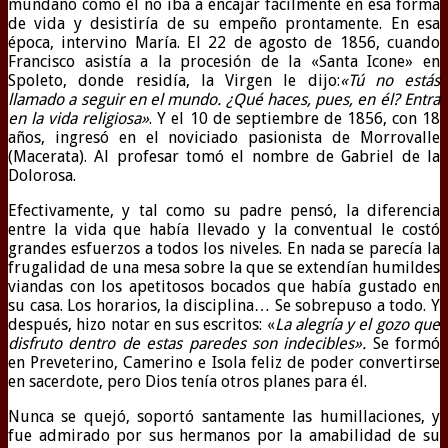
mundano como él no iba a encajar fácilmente en esa forma
de vida y desistiría de su empeño prontamente. En esa
época, intervino María. El 22 de agosto de 1856, cuando
Francisco asistía a la procesión de la «Santa Icone» en
Spoleto, donde residía, la Virgen le dijo:
«Tú no estás
llamado a seguir en el mundo. ¿Qué haces, pues, en él? Entra
en la vida religiosa»
. Y el 10 de septiembre de 1856, con 18
años, ingresó en el noviciado pasionista de Morrovalle
(Macerata). Al profesar tomó el nombre de Gabriel de la
Dolorosa.
Efectivamente, y tal como su padre pensó, la diferencia
entre la vida que había llevado y la conventual le costó
grandes esfuerzos a todos los niveles. En nada se parecía la
frugalidad de una mesa sobre la que se extendían humildes
viandas con los apetitosos bocados que había gustado en
su casa. Los horarios, la disciplina… Se sobrepuso a todo. Y
después, hizo notar en sus escritos: «
La alegría y el gozo que
disfruto dentro de estas paredes son indecibles».
Se formó
en Preveterino, Camerino e Isola feliz de poder convertirse
en sacerdote, pero Dios tenía otros planes para él.
Nunca se quejó, soportó santamente las humillaciones, y
fue admirado por sus hermanos por la amabilidad de su