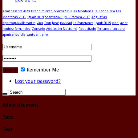
semanasanta2020
Prendimiento
SSanta2019
las Montañas
La Candeleria
Las
Montañas 2019
iguala2019
Ssanta2020
JMJ Cracovia 2016
Angustias
#parroquiavillamartín
Vaca
Don José
navidad
La Esperanza
igaula2019
don javier
ramirez fernandez
Consejo
Adoración Nocturna
Resucitado
fernando cordero
apmisericordia
santoentierro
Remember Me
Lost your password?
Advertisement
Text
Text