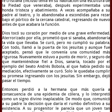
fe cristiana (incluso tenía en su habitación una escultura de
la Piedad que veneraba), después experimentaba una
honda tristeza y abatimiento. A veces acompañaba a su
padre al teatro, y lo abandonaba a escondidas para rezar
bajo el pórtico de la cercana catedral, regresando de nuevo
antes de que acabara la función.
Dios tocó su corazón por medio de una grave enfermedad.
Aterrorizado por ella, prometió que si sanaba, abandonaría
la vida que llevaba. Se curó, pero no cumplió su palabra.
Con todo, llamó a la puerta de los jesuitas y aunque fue
aceptado, pensó que le convenía una comunidad más
rigurosa. Nuevamente estuvo a punto de morir, y seguro de
que manteniéndose fiel a Dios, sanaría, tocado por el
ejemplo del beato Andrés Bobola, al que había pedido su
mediación, efectivamente se curó. Solo le quedaba cumplir
su promesa ingresando con los jesuitas. Sin embargo, dejó
pasar el tiempo.
Entonces perdió a la hermana que más quería a
consecuencia de una epidemia de cólera, y lo interpretó
como un signo divino inaplazable. De modo que, comunicó
a su padre la decisión que daría el rumbo definitivo a su
existencia. A su progenitor le parecía que un joven tan