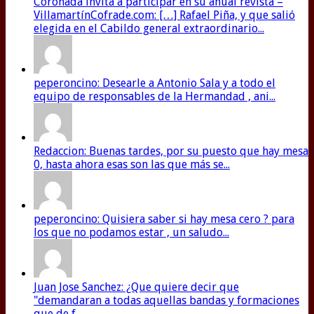
Coronada invita a participar en su anual revista –
VillamartínCofrade.com: […] Rafael Piña, y que salió
elegida en el Cabildo general extraordinario...
peperoncino: Desearle a Antonio Sala y a todo el
equipo de responsables de la Hermandad , ani...
Redaccion: Buenas tardes, por su puesto que hay mesa
0, hasta ahora esas son las que más se...
peperoncino: Quisiera saber si hay mesa cero ? para
los que no podamos estar , un saludo...
Juan Jose Sanchez: ¿Que quiere decir que
"demandaran a todas aquellas bandas y formaciones
que de f...