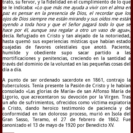
trato, su fervor, y la fidelidad en el cumplimiento de lo que
se le indicaba:
«Lo que más me ayuda a vivir con el alma en
paz es pensar en la presencia de Dios, el recordar que los
ojos de Dios siempre me están mirando y sus oídos me están
oyendo a toda hora y que el Señor pagará todo lo que se
hace por él, aunque sea regalar a otro un vaso de agua»
,
decía. Refugiado en Cristo y tan alejado de la notoriedad,
hasta quemó sus experiencias místicas que habían estado
cuajadas de favores celestiales que anotó. Paciente,
humilde y obediente supo sacar partido a las
mortificaciones y penitencias, creciendo en la santidad a
través del dominio de la voluntad en las pequeñas cosas del
día a día.
A punto de ser ordenado sacerdote en 1861, contrajo la
tuberculosis. Tenía presente la Pasión de Cristo y le habían
consolado «Las glorias de María» de san Alfonso María de
Ligorio, que acrecentaron su devoción por la Virgen. Tras
un año de sufrimientos, ofrecidos como víctima expiatoria
a Cristo, dando heroico testimonio de paciencia y de
conformidad en tan doloroso proceso, murió en Isola del
Gran Sasso, Teramo, el 27 de febrero de 1862. Fue
canonizado el 13 de mayo de 1920 por Benedicto XV.