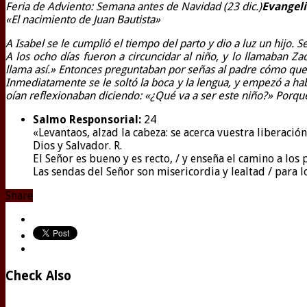
Feria de Adviento: Semana antes de Navidad (23 dic.)
Evangeli
«El nacimiento de Juan Bautista»
A Isabel se le cumplió el tiempo del parto y dio a luz un hijo. 
A los ocho días fueron a circuncidar al niño, y lo llamaban Z
llama así.» Entonces preguntaban por señas al padre cómo querí
Inmediatamente se le soltó la boca y la lengua, y empezó a hab
oían reflexionaban diciendo: «¿Qué va a ser este niño?» Porqu
Salmo Responsorial:
24
«Levantaos, alzad la cabeza: se acerca vuestra liberaci
Dios y Salvador. R.
El Señor es bueno y es recto, / y enseña el camino a los
Las sendas del Señor son misericordia y lealtad / para lo
Share
Check Also