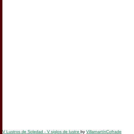
V Lustros de Soledad - V siglos de lustre
by
VillamartínCofrade