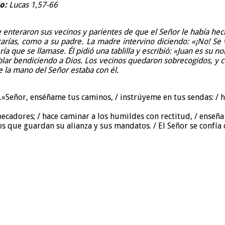
o:
Lucas 1,57-66
Se enteraron sus vecinos y parientes de que el Señor le había hech
acarías, como a su padre. La madre intervino diciendo: «¡No! Se 
a que se llamase. Él pidió una tablilla y escribió: «Juan es su
lar bendiciendo a Dios. Los vecinos quedaron sobrecogidos, y cor
e la mano del Señor estaba con él.
ón.»Señor, enséñame tus caminos, / instrúyeme en tus sendas: /
 pecadores; / hace caminar a los humildes con rectitud, / enseña
s que guardan su alianza y sus mandatos. / El Señor se confía co