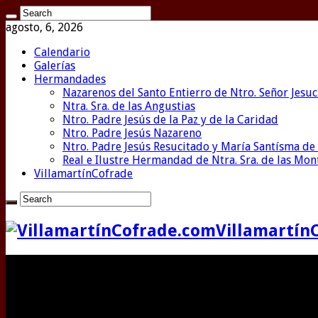
agosto, 6, 2026
Calendario
Galerías
Hermandades
Nazarenos del Santo Entierro de Ntro. Señor Jesuc
Ntra. Sra. de las Angustias
Ntro. Padre Jesús de la Paz y de la Caridad
Ntro. Padre Jesús Nazareno
Ntro. Padre Jesús Resucitado y María Santísma de 
Real e Ilustre Hermandad de Ntra. Sra. de las Mo
VillamartínCofrade
Villamartín