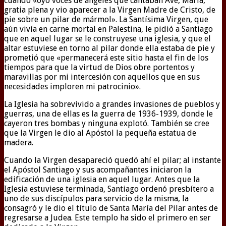
cuando «oyó voces de ángeles que cantaban Ave, María,
gratia plena y vio aparecer a la Virgen Madre de Cristo, de
pie sobre un pilar de mármol». La Santísima Virgen, que
aún vivía en carne mortal en Palestina, le pidió a Santiago
que en aquel lugar se le construyese una iglesia, y que el
altar estuviese en torno al pilar donde ella estaba de pie y
prometió que «permanecerá este sitio hasta el fin de los
tiempos para que la virtud de Dios obre portentos y
maravillas por mi intercesión con aquellos que en sus
necesidades imploren mi patrocinio».
La Iglesia ha sobrevivido a grandes invasiones de pueblos y
guerras, una de ellas es la guerra de 1936-1939, donde le
cayeron tres bombas y ninguna explotó. También se cree
que la Virgen le dio al Apóstol la pequeña estatua de
madera.
Cuando la Virgen desapareció quedó ahí el pilar; al instante
el Apóstol Santiago y sus acompañantes iniciaron la
edificación de una iglesia en aquel lugar. Antes que la
Iglesia estuviese terminada, Santiago ordenó presbítero a
uno de sus discípulos para servicio de la misma, la
consagró y le dio el título de Santa María del Pilar antes de
regresarse a Judea. Este templo ha sido el primero en ser