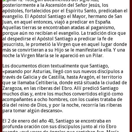
posteriormente a la Ascensión del Señor Jesús, los
apóstoles, fortalecidos por el Espíritu Santo, predicaban el
evangelio. El Apóstol Santiago el Mayor, hermano de San
Juan, en aquel entonces, viajó a predicar en España.
Aquellas tierras se encontraban atadas al paganismo,
porque aún no recibían el evangelio. La tradición dice que
al despedirse el Apóstol Santiago a predicar la fe de
Jesucristo, le prometió la Virgen que en aquel lugar donde
más se convirtieran a su Hijo se le manifestaría ella. Y una
noche la Virgen María se le apareció en un Pilar.
Los documentos dicen textualmente que Santiago,
«pasando por Asturias, llegó con sus nuevos discípulos a
través de Galicia y de Castilla, hasta Aragón, el territorio
que se llamaba Celtiberia, donde está situada la ciudad de
Zaragoza, en las riberas del Ebro. Allí predicó Santiago
muchos días y, entre los muchos convertidos eligió como
acompañantes a ocho hombres, con los cuales trataba de
día del reino de Dios, y por la noche, recorría las riberas
para tomar algún descanso».
El 2 de enero del año 40, Santiago se encontraba en
profunda oración con sus discípulos junto al río Ebro