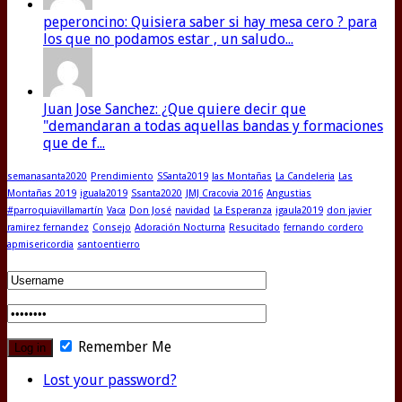
peperoncino: Quisiera saber si hay mesa cero ? para
los que no podamos estar , un saludo...
Juan Jose Sanchez: ¿Que quiere decir que
"demandaran a todas aquellas bandas y formaciones
que de f...
semanasanta2020
Prendimiento
SSanta2019
las Montañas
La Candeleria
Las
Montañas 2019
iguala2019
Ssanta2020
JMJ Cracovia 2016
Angustias
#parroquiavillamartín
Vaca
Don José
navidad
La Esperanza
igaula2019
don javier
ramirez fernandez
Consejo
Adoración Nocturna
Resucitado
fernando cordero
apmisericordia
santoentierro
Remember Me
Lost your password?