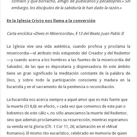
comilón y qué borracho, amigo de publicanos y pecadopres.» Sin
embargo, los discípulos de la sabiduría le han dado la razón.»
En la Iglesia Cristo nos llama a la conversión
Carta encíclica «Dives in Misericordia», § 13 del Beato Juan Pablo II
La Iglesia vive una vida auténtica, cuando profesa y proclama la
misericordia—el atributo más estupendo del Creador y del Redentor
—y cuando acerca a los hombres a las fuentes de la misericordia del
Salvador, de las que es depositaria y dispensadora. En este ámbito
tiene un gran significado la meditación constante de la palabra de
Dios, y sobre todo la participación consciente y madura en la
Eucaristía y en el sacramento de la penitencia o reconciliación.
La Eucaristía nos acerca siempre a aquel amor que es más fuerte que
la muerte (Ct 8,6): en efecto, « cada vez que comemos de este pan o
bebemos de este cáliz », no sólo anunciamos la muerte del Redentor,
sino que además proclamamos su resurrección, mientras esperamos
su venida en la gloria (Cfr. 1 Cor 11, 26; aclamación en el «Misal
Romano»). El mismo rito eucarístico, celebrado en memoria de quien