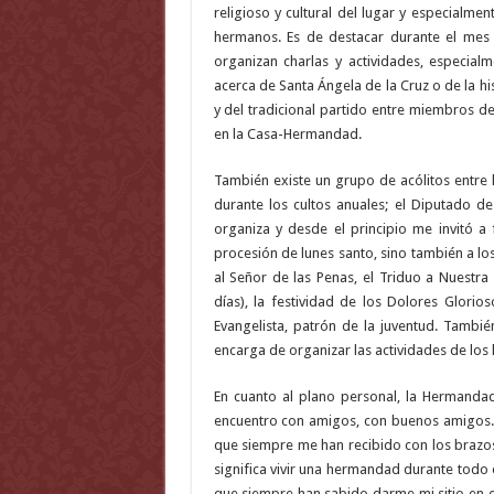
religioso y cultural del lugar y especialme
hermanos. Es de destacar durante el mes 
organizan charlas y actividades, especial
acerca de Santa Ángela de la Cruz o de la hi
y del tradicional partido entre miembros d
en la Casa-Hermandad.
También existe un grupo de acólitos entre
durante los cultos anuales; el Diputado d
organiza y desde el principio me invitó a
procesión de lunes santo, sino también a lo
al Señor de las Penas, el Triduo a Nuestr
días), la festividad de los Dolores Glori
Evangelista, patrón de la juventud. Tambié
encarga de organizar las actividades de lo
En cuanto al plano personal, la Hermanda
encuentro con amigos, con buenos amigos.
que siempre me han recibido con los brazos
significa vivir una hermandad durante todo 
que siempre han sabido darme mi sitio en e