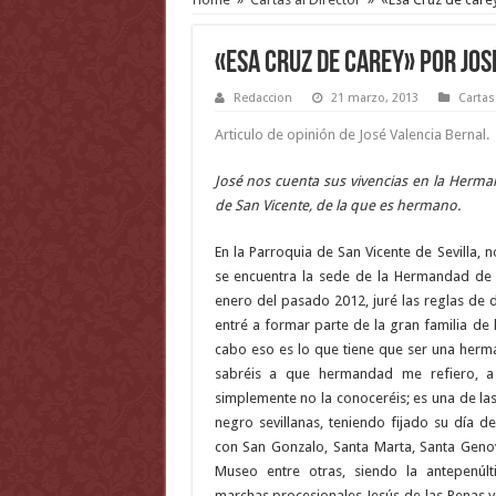
«Esa Cruz de carey» por Jos
Redaccion
21 marzo, 2013
Cartas
Articulo de opinión de José Valencia Bernal.
José nos cuenta sus vivencias en la Herma
de San Vicente, de la que es hermano.
En la Parroquia de San Vicente de Sevilla, 
se encuentra la sede de la Hermandad de 
enero del pasado 2012, juré las reglas de 
entré a formar parte de la gran familia de l
cabo eso es lo que tiene que ser una herm
sabréis a que hermandad me refiero, a
simplemente no la conoceréis; es una de l
negro sevillanas, teniendo fijado su día de
con San Gonzalo, Santa Marta, Santa Genov
Museo entre otras, siendo la antepenúl
marchas procesionales Jesús de las Penas 