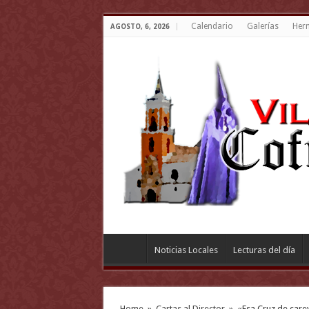
Calendario
Galerías
Her
AGOSTO, 6, 2026
Noticias Locales
Lecturas del día
Home
»
Cartas al Director
»
«Esa Cruz de carey