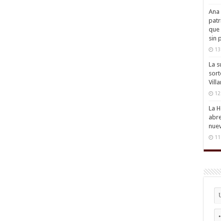
Ana 
patr
que 
sin 
13
La s
sort
Vill
12
La H
abre
nuev
11