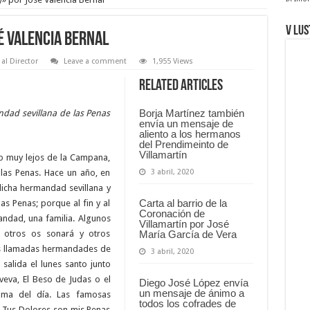
V Lus
é Valencia Bernal
 al Director
Leave a comment
1,955 Views
Related Articles
Borja Martínez también
ndad sevillana de las Penas
envía un mensaje de
aliento a los hermanos
del Prendimeinto de
Villamartín
no muy lejos de la Campana,
las Penas. Hace un año, en
3 abril, 2020
dicha hermandad sevillana y
Carta al barrio de la
as Penas; porque al fin y al
Coronación de
andad, una familia. Algunos
Villamartín por José
 otros os sonará y otros
María García de Vera
as llamadas hermandades de
3 abril, 2020
 salida el lunes santo junto
eva, El Beso de Judas o el
Diego José López envía
un mensaje de ánimo a
tima del día. Las famosas
todos los cofrades de
y Tus Dolores son mis Penas