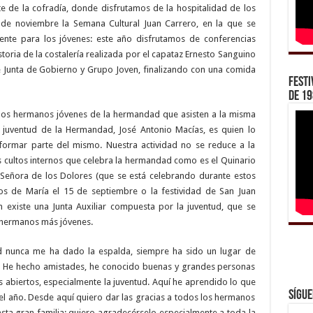
nte de la cofradía, donde disfrutamos de la hospitalidad de los
de noviembre la Semana Cultural Juan Carrero, en la que se
mente para los jóvenes: este año disfrutamos de conferencias
storia de la costalería realizada por el capataz Ernesto Sanguino
e Junta de Gobierno y Grupo Joven, finalizando con una comida
Festi
de 1
 los hermanos jóvenes de la hermandad que asisten a la misma
e juventud de la Hermandad, José Antonio Macías, es quien lo
 formar parte del mismo. Nuestra actividad no se reduce a la
s cultos internos que celebra la hermandad como es el Quinario
a Señora de los Dolores (que se está celebrando durante estos
osos de María el 15 de septiembre o la festividad de San Juan
n existe una Junta Auxiliar compuesta por la juventud, que se
s hermanos más jóvenes.
d nunca me ha dado la espalda, siempre ha sido un lugar de
 He hecho amistades, he conocido buenas y grandes personas
 abiertos, especialmente la juventud. Aquí he aprendido lo que
Sígue
el año. Desde aquí quiero dar las gracias a todos los hermanos
sta gran familia; quiero agradecérselo especialmente a toda la