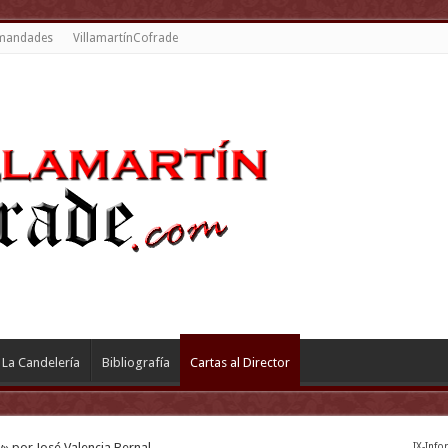
mandades
VillamartínCofrade
La Candelería
Bibliografía
Cartas al Director
» por José Valencia Bernal
IX-Info