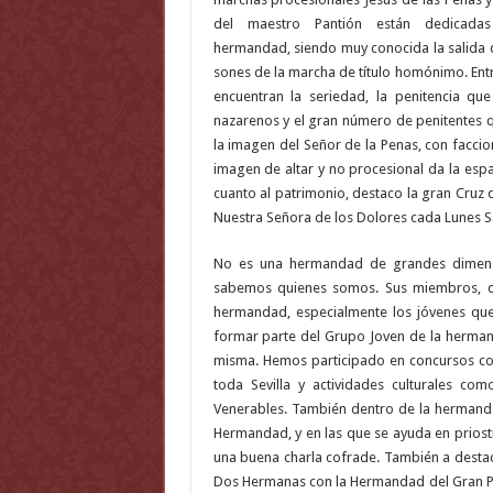
del maestro Pantión están dedicadas
hermandad, siendo muy conocida la salida d
sones de la marcha de título homónimo. Entr
encuentran la seriedad, la penitencia q
nazarenos y el gran número de penitentes q
la imagen del Señor de la Penas, con facci
imagen de altar y no procesional da la espa
cuanto al patrimonio, destaco la gran Cruz 
Nuestra Señora de los Dolores cada Lunes S
No es una hermandad de grandes dimens
sabemos quienes somos. Sus miembros, des
hermandad, especialmente los jóvenes qu
formar parte del Grupo Joven de la hermanda
misma. Hemos participado en concursos cof
toda Sevilla y actividades culturales com
Venerables. También dentro de la hermanda
Hermandad, y en las que se ayuda en priostí
una buena charla cofrade. También a desta
Dos Hermanas con la Hermandad del Gran Po