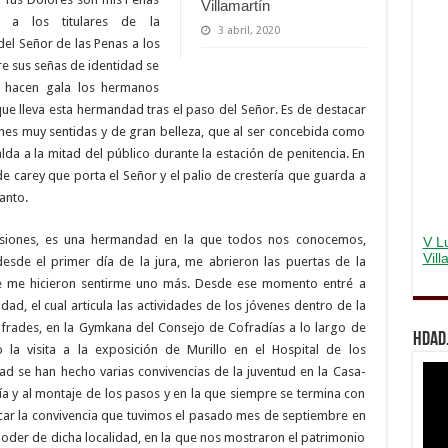
Villamartín
 a los titulares de la
3 abril, 2020
el Señor de las Penas a los
e sus señas de identidad se
ue hacen gala los hermanos
ue lleva esta hermandad tras el paso del Señor. Es de destacar
ones muy sentidas y de gran belleza, que al ser concebida como
lda a la mitad del público durante la estación de penitencia. En
de carey que porta el Señor y el palio de crestería que guarda a
anto.
iones, es una hermandad en la que todos nos conocemos,
V Lu
Vil
de el primer día de la jura, me abrieron las puertas de la
e me hicieron sentirme uno más. Desde ese momento entré a
d, el cual articula las actividades de los jóvenes dentro de la
rades, en la Gymkana del Consejo de Cofradías a lo largo de
Hdad.
o la visita a la exposición de Murillo en el Hospital de los
d se han hecho varias convivencias de la juventud en la Casa-
a y al montaje de los pasos y en la que siempre se termina con
car la convivencia que tuvimos el pasado mes de septiembre en
der de dicha localidad, en la que nos mostraron el patrimonio