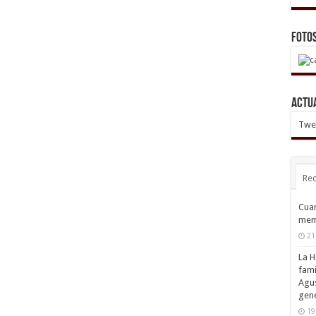
Foto
Actu
Twee
Rec
Cuan
mem
21
La H
fami
Agus
gene
19