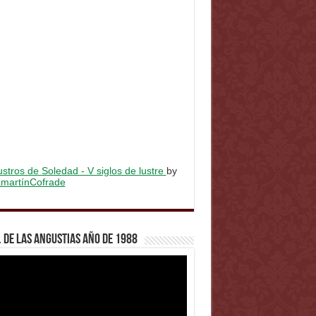
stros de Soledad - V siglos de lustre
by
lamartínCofrade
 de Las Angustias año de 1988