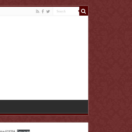
rme-FOESSA
Descarga