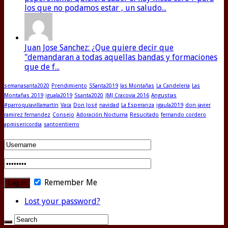
los que no podamos estar , un saludo...
Juan Jose Sanchez: ¿Que quiere decir que
"demandaran a todas aquellas bandas y formaciones
que de f...
semanasanta2020
Prendimiento
SSanta2019
las Montañas
La Candeleria
Las
Montañas 2019
iguala2019
Ssanta2020
JMJ Cracovia 2016
Angustias
#parroquiavillamartín
Vaca
Don José
navidad
La Esperanza
igaula2019
don javier
ramirez fernandez
Consejo
Adoración Nocturna
Resucitado
fernando cordero
apmisericordia
santoentierro
Remember Me
Lost your password?