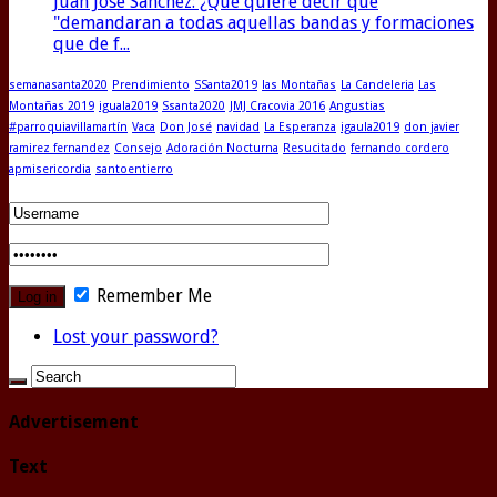
Juan Jose Sanchez: ¿Que quiere decir que
"demandaran a todas aquellas bandas y formaciones
que de f...
semanasanta2020
Prendimiento
SSanta2019
las Montañas
La Candeleria
Las
Montañas 2019
iguala2019
Ssanta2020
JMJ Cracovia 2016
Angustias
#parroquiavillamartín
Vaca
Don José
navidad
La Esperanza
igaula2019
don javier
ramirez fernandez
Consejo
Adoración Nocturna
Resucitado
fernando cordero
apmisericordia
santoentierro
Remember Me
Lost your password?
Advertisement
Text