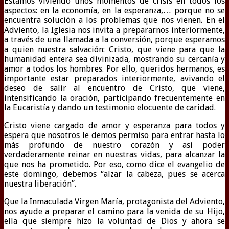
Estamos viviendo unos momentos de crisis en todos los
aspectos: en la economía, en la esperanza,… porque no se
encuentra solución a los problemas que nos vienen. En el
Adviento, la Iglesia nos invita a prepararnos interiormente,
a través de una llamada a la conversión, porque esperamos
a quien nuestra salvación: Cristo, que viene para que la
humanidad entera sea divinizada, mostrando su cercanía y
amor a todos los hombres. Por ello, queridos hermanos, es
importante estar preparados interiormente, avivando el
deseo de salir al encuentro de Cristo, que viene,
intensificando la oración, participando frecuentemente en
la Eucaristía y dando un testimonio elocuente de caridad.
Cristo viene cargado de amor y esperanza para todos y
espera que nosotros le demos permiso para entrar hasta lo
más profundo de nuestro corazón y así poder
verdaderamente reinar en nuestras vidas, para alcanzar la
que nos ha prometido. Por eso, como dice el evangelio de
este domingo, debemos “alzar la cabeza, pues se acerca
nuestra liberación”.
Que la Inmaculada Virgen María, protagonista del Adviento,
nos ayude a preparar el camino para la venida de su Hijo,
ella que siempre hizo la voluntad de Dios y ahora se