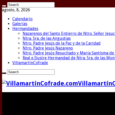
agosto, 8, 2026
Calendario
Galerías
Hermandades
Nazarenos del Santo Entierro de Ntro. Señor Jesuc
Ntra. Sra. de las Angustias
Ntro. Padre Jesús de la Paz y de la Caridad
Ntro. Padre Jesús Nazareno
Ntro. Padre Jesús Resucitado y María Santísma de 
Real e Ilustre Hermandad de Ntra. Sra. de las Mo
VillamartínCofrade
Villamartín