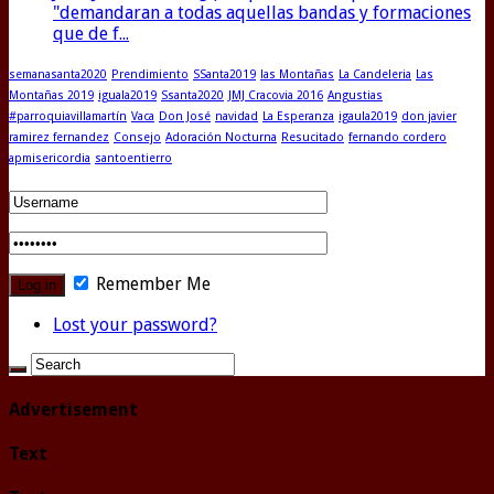
"demandaran a todas aquellas bandas y formaciones
que de f...
semanasanta2020
Prendimiento
SSanta2019
las Montañas
La Candeleria
Las
Montañas 2019
iguala2019
Ssanta2020
JMJ Cracovia 2016
Angustias
#parroquiavillamartín
Vaca
Don José
navidad
La Esperanza
igaula2019
don javier
ramirez fernandez
Consejo
Adoración Nocturna
Resucitado
fernando cordero
apmisericordia
santoentierro
Remember Me
Lost your password?
Advertisement
Text