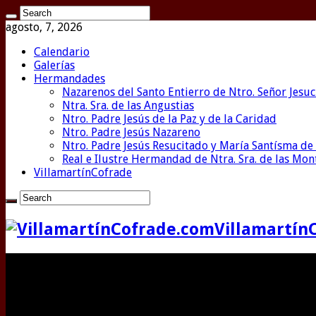
agosto, 7, 2026
Calendario
Galerías
Hermandades
Nazarenos del Santo Entierro de Ntro. Señor Jesuc
Ntra. Sra. de las Angustias
Ntro. Padre Jesús de la Paz y de la Caridad
Ntro. Padre Jesús Nazareno
Ntro. Padre Jesús Resucitado y María Santísma de 
Real e Ilustre Hermandad de Ntra. Sra. de las Mo
VillamartínCofrade
Villamartín