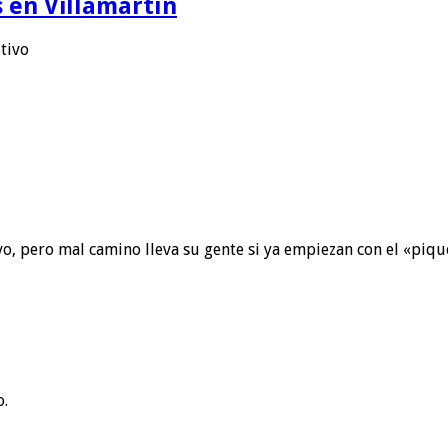
 en Villamartín
utivo
o, pero mal camino lleva su gente si ya empiezan con el «piqu
o.