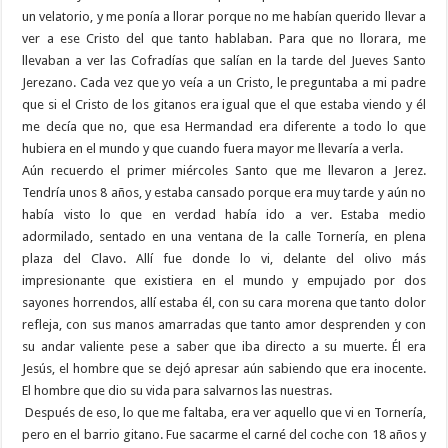
un velatorio, y me ponía a llorar porque no me habían querido llevar a
ver a ese Cristo del que tanto hablaban. Para que no llorara, me
llevaban a ver las Cofradías que salían en la tarde del Jueves Santo
Jerezano. Cada vez que yo veía a un Cristo, le preguntaba a mi padre
que si el Cristo de los gitanos era igual que el que estaba viendo y él
me decía que no, que esa Hermandad era diferente a todo lo que
hubiera en el mundo y que cuando fuera mayor me llevaría a verla.
Aún recuerdo el primer miércoles Santo que me llevaron a Jerez.
Tendría unos 8 años, y estaba cansado porque era muy tarde y aún no
había visto lo que en verdad había ido a ver. Estaba medio
adormilado, sentado en una ventana de la calle Tornería, en plena
plaza del Clavo. Allí fue donde lo vi, delante del olivo más
impresionante que existiera en el mundo y empujado por dos
sayones horrendos, allí estaba él, con su cara morena que tanto dolor
refleja, con sus manos amarradas que tanto amor desprenden y con
su andar valiente pese a saber que iba directo a su muerte. Él era
Jesús, el hombre que se dejó apresar aún sabiendo que era inocente.
El hombre que dio su vida para salvarnos las nuestras.
Después de eso, lo que me faltaba, era ver aquello que vi en Tornería,
pero en el barrio gitano. Fue sacarme el carné del coche con 18 años y