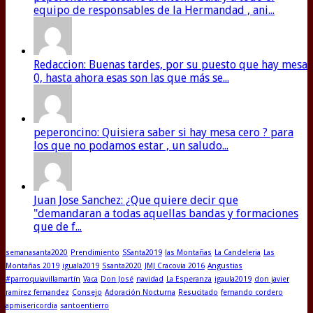
equipo de responsables de la Hermandad , ani...
Redaccion: Buenas tardes, por su puesto que hay mesa
0, hasta ahora esas son las que más se...
peperoncino: Quisiera saber si hay mesa cero ? para
los que no podamos estar , un saludo...
Juan Jose Sanchez: ¿Que quiere decir que
"demandaran a todas aquellas bandas y formaciones
que de f...
semanasanta2020
Prendimiento
SSanta2019
las Montañas
La Candeleria
Las
Montañas 2019
iguala2019
Ssanta2020
JMJ Cracovia 2016
Angustias
#parroquiavillamartín
Vaca
Don José
navidad
La Esperanza
igaula2019
don javier
ramirez fernandez
Consejo
Adoración Nocturna
Resucitado
fernando cordero
apmisericordia
santoentierro