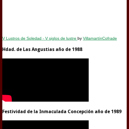
V Lustros de Soledad - V siglos de lustre
by
VillamartínCofrade
Hdad. de Las Angustias año de 1988
Festividad de la Inmaculada Concepción año de 1989