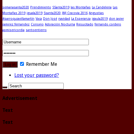
semanasanta2020
Prendimiento
SSanta2019
las Montañas
La Candeleria
Las
Montañas 2019
iguala2019
Ssanta2020
JMJ Cracovia 2016
Angustias
#parroquiavillamartín
Vaca
Don José
navidad
La Esperanza
igaula2019
don javier
ramirez fernandez
Consejo
Adoración Nocturna
Resucitado
fernando cordero
apmisericordia
santoentierro
Remember Me
Lost your password?
Advertisement
Text
Text