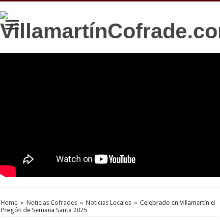
Home
»
Noticias Cofrades
»
Noticias Locales
»
Celebrado en Villamartín el
Pregón de Semana Santa 2025