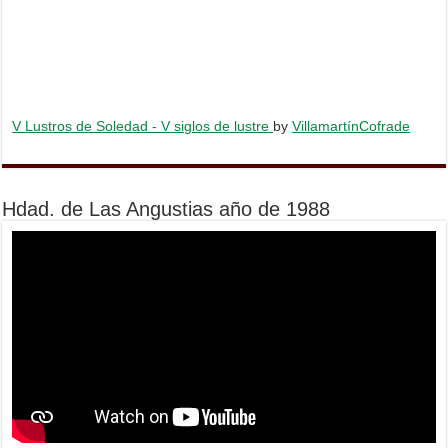
V Lustros de Soledad - V siglos de lustre
by
VillamartínCofrade
Hdad. de Las Angustias año de 1988