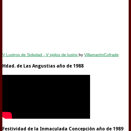
V Lustros de Soledad - V siglos de lustre
by
VillamartínCofrade
Hdad. de Las Angustias año de 1988
Festividad de la Inmaculada Concepción año de 1989