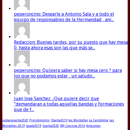
peperoncino: Desearle a Antonio Sala y a todo el
equipo de responsables de la Hermandad , ani...
Redaccion: Buenas tardes, por su puesto que hay mesa
0, hasta ahora esas son las que más se...
peperoncino: Quisiera saber si hay mesa cero ? para
los que no podamos estar , un saludo...
Juan Jose Sanchez: ¿Que quiere decir que
"demandaran a todas aquellas bandas y formaciones
que de f...
semanasanta2020
Prendimiento
SSanta2019
las Montañas
La Candeleria
Las
Montañas 2019
iguala2019
Ssanta2020
JMJ Cracovia 2016
Angustias