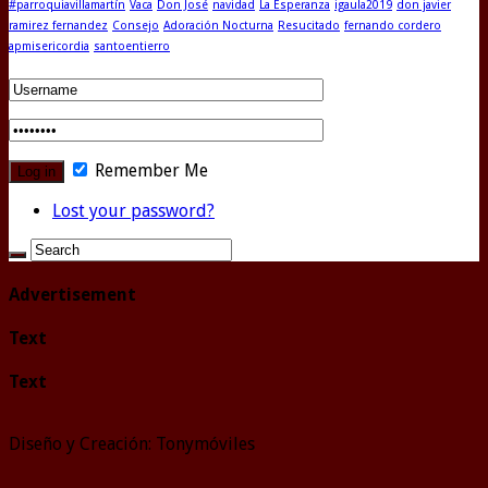
#parroquiavillamartín
Vaca
Don José
navidad
La Esperanza
igaula2019
don javier
ramirez fernandez
Consejo
Adoración Nocturna
Resucitado
fernando cordero
apmisericordia
santoentierro
Remember Me
Lost your password?
Advertisement
Text
Text
Diseño y Creación: Tonymóviles