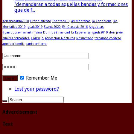
"demandaran a todas aquellas bandas y formaciones
que de f...
semanasanta2020
Prendimiento
SSanta2019
las Montañas
La Candeleria
Las
Montañas 2019
iguala2019
Ssanta2020
JMJ Cracovia 2016
Angustias
#parroquiavillamartín
Vaca
Don José
navidad
La Esperanza
igaula2019
don javier
ramirez fernandez
Consejo
Adoración Nocturna
Resucitado
fernando cordero
apmisericordia
santoentierro
Remember Me
Lost your password?
Advertisement
Text