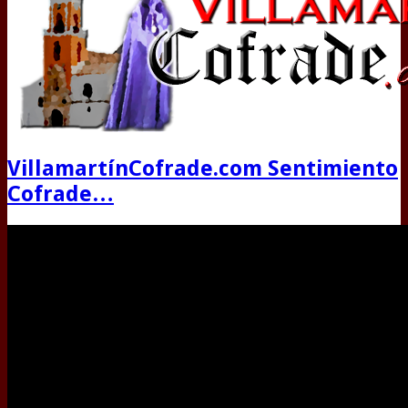
VillamartínCofrade.com Sentimiento
Cofrade…