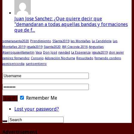
Juan Jose Sanchez: ¿Que quiere decir que
"demandaran a todas aquellas bandas y formaciones
que de f...
semanasanta2020
Prendimiento
SSanta2019
las Montañas
La Candeleria
Las
Montañas 2019
iguala2019
Ssanta2020
JMJ Cracovia 2016
Angustias
#parroquiavillamartín
Vaca
Don José
navidad
La Esperanza
igaula2019
don javier
ramirez fernandez
Consejo
Adoración Nocturna
Resucitado
fernando cordero
apmisericordia
santoentierro
Remember Me
Lost your password?
Advertisement