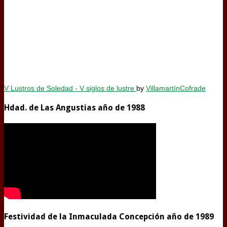
V Lustros de Soledad - V siglos de lustre
by
VillamartínCofrade
Hdad. de Las Angustias año de 1988
Festividad de la Inmaculada Concepción año de 1989