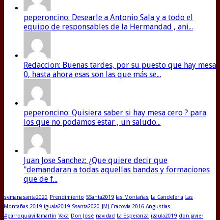
peperoncino: Desearle a Antonio Sala y a todo el
equipo de responsables de la Hermandad , ani...
Redaccion: Buenas tardes, por su puesto que hay mesa
0, hasta ahora esas son las que más se...
peperoncino: Quisiera saber si hay mesa cero ? para
los que no podamos estar , un saludo...
Juan Jose Sanchez: ¿Que quiere decir que
"demandaran a todas aquellas bandas y formaciones
que de f...
semanasanta2020
Prendimiento
SSanta2019
las Montañas
La Candeleria
Las
Montañas 2019
iguala2019
Ssanta2020
JMJ Cracovia 2016
Angustias
#parroquiavillamartín
Vaca
Don José
navidad
La Esperanza
igaula2019
don javier