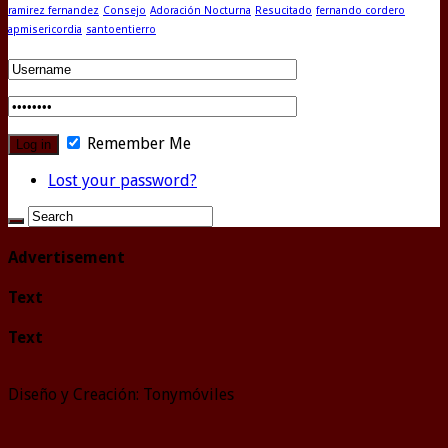
ramirez fernandez
Consejo
Adoración Nocturna
Resucitado
fernando cordero
apmisericordia
santoentierro
Remember Me
Lost your password?
Advertisement
Text
Text
Diseño y Creación: Tonymóviles