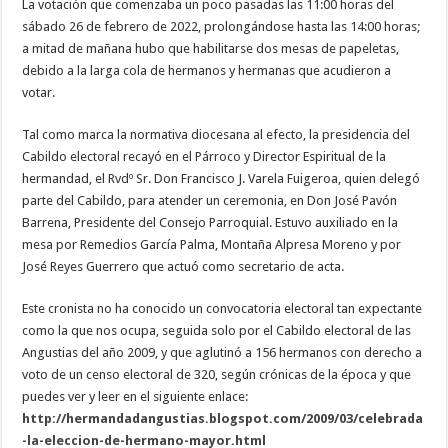
La votación que comenzaba un poco pasadas las 11:00 horas del
sábado 26 de febrero de 2022, prolongándose hasta las 14:00 horas;
a mitad de mañana hubo que habilitarse dos mesas de papeletas,
debido a la larga cola de hermanos y hermanas que acudieron a
votar.
Tal como marca la normativa diocesana al efecto, la presidencia del
Cabildo electoral recayó en el Párroco y Director Espiritual de la
hermandad, el Rvdº Sr. Don Francisco J. Varela Fuigeroa, quien delegó
parte del Cabildo, para atender un ceremonia, en Don José Pavón
Barrena, Presidente del Consejo Parroquial. Estuvo auxiliado en la
mesa por Remedios García Palma, Montaña Alpresa Moreno y por
José Reyes Guerrero que actuó como secretario de acta.
Este cronista no ha conocido un convocatoria electoral tan expectante
como la que nos ocupa, seguida solo por el Cabildo electoral de las
Angustias del año 2009, y que aglutinó a 156 hermanos con derecho a
voto de un censo electoral de 320, según crónicas de la época y que
puedes ver y leer en el siguiente enlace:
http://hermandadangustias.blogspot.com/2009/03/celebrada
-la-eleccion-de-hermano-mayor.html