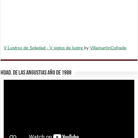
V Lustros de Soledad - V siglos de lustre
by
VillamartínCofrade
Hdad. de Las Angustias año de 1988