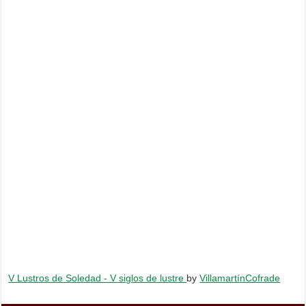
V Lustros de Soledad - V siglos de lustre
by
VillamartínCofrade