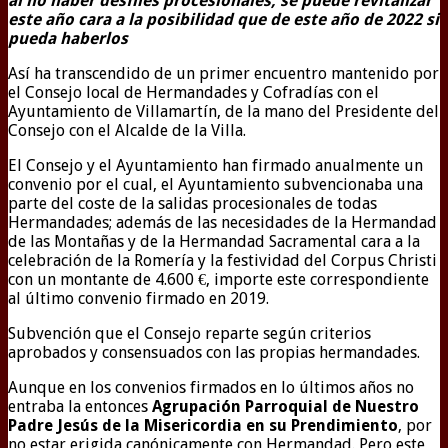
al no haber desfiles procesionales, se puede revitalizar
este año cara a la posibilidad que de este año de 2022 si
pueda haberlos
Así ha transcendido de un primer encuentro mantenido por
el Consejo local de Hermandades y Cofradías con el
Ayuntamiento de Villamartín, de la mano del Presidente del
Consejo con el Alcalde de la Villa.
El Consejo y el Ayuntamiento han firmado anualmente un
convenio por el cual, el Ayuntamiento subvencionaba una
parte del coste de la salidas procesionales de todas
Hermandades; además de las necesidades de la Hermandad
de las Montañas y de la Hermandad Sacramental cara a la
celebración de la Romería y la festividad del Corpus Christi
con un montante de 4.600 €, importe este correspondiente
al último convenio firmado en 2019.
Subvención que el Consejo reparte según criterios
aprobados y consensuados con las propias hermandades.
Aunque en los convenios firmados en lo últimos años no
entraba la entonces
Agrupación Parroquial de Nuestro
Padre Jesús de la Misericordia en su Prendimiento
, por
no estar erigida canónicamente con Hermandad. Pero este