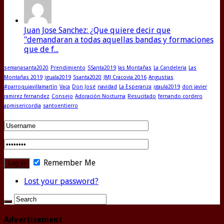
Juan Jose Sanchez: ¿Que quiere decir que
"demandaran a todas aquellas bandas y formaciones
que de f...
semanasanta2020
Prendimiento
SSanta2019
las Montañas
La Candeleria
Las
Montañas 2019
iguala2019
Ssanta2020
JMJ Cracovia 2016
Angustias
#parroquiavillamartín
Vaca
Don José
navidad
La Esperanza
igaula2019
don javier
ramirez fernandez
Consejo
Adoración Nocturna
Resucitado
fernando cordero
apmisericordia
santoentierro
Remember Me
Lost your password?
Advertisement