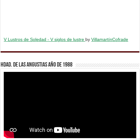
V Lustros de Soledad - V siglos de lustre
by
VillamartínCofrade
Hdad. de Las Angustias año de 1988