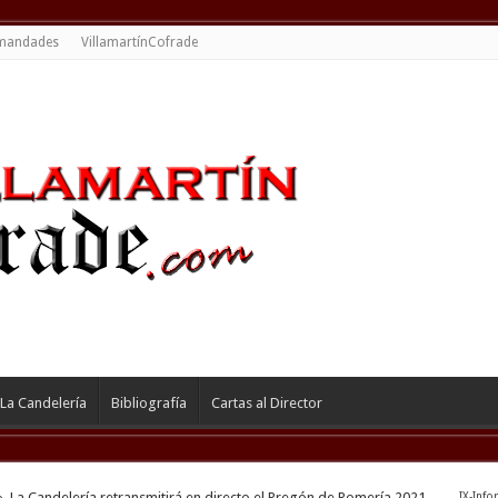
mandades
VillamartínCofrade
La Candelería
Bibliografía
Cartas al Director
»
La Candelería retransmitirá en directo el Pregón de Romería 2021
IX-Info