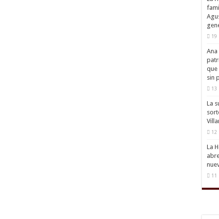
fami
Agus
gene
19 
Ana 
patr
que 
sin 
13 
La s
sort
Vill
12 
La H
abre
nuev
11 