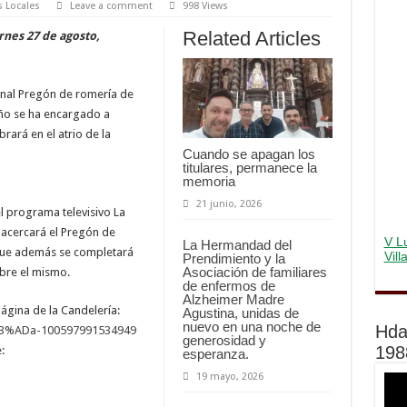
s Locales
Leave a comment
998 Views
Related Articles
rnes 27 de agosto,
ional Pregón de romería de
ño se ha encargado a
rará en el atrio de la
Cuando se apagan los
titulares, permanece la
memoria
21 junio, 2026
l programa televisivo La
 acercará el Pregón de
V Lu
La Hermandad del
 que además se completará
Vil
Prendimiento y la
Asociación de familiares
obre el mismo.
de enfermos de
Alzheimer Madre
ágina de la Candelería:
Agustina, unidas de
nuevo en una noche de
Hda
C3%ADa-100597991534949
generosidad y
198
:
esperanza.
19 mayo, 2026