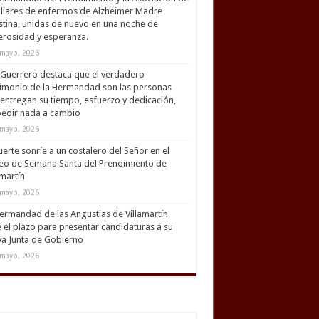
liares de enfermos de Alzheimer Madre
tina, unidas de nuevo en una noche de
rosidad y esperanza.
mayo, 2026
Guerrero destaca que el verdadero
imonio de la Hermandad son las personas
entregan su tiempo, esfuerzo y dedicación,
pedir nada a cambio
mayo, 2026
uerte sonríe a un costalero del Señor en el
eo de Semana Santa del Prendimiento de
amartín
mayo, 2026
ermandad de las Angustias de Villamartín
 el plazo para presentar candidaturas a su
a Junta de Gobierno
mayo, 2026