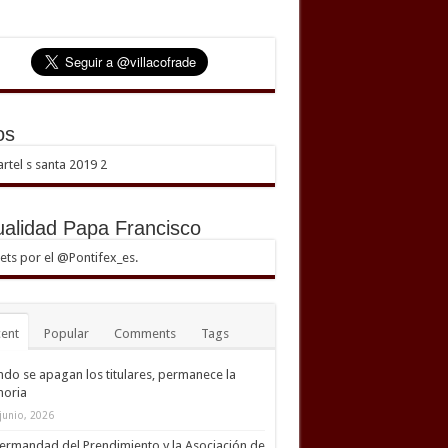
os
ualidad Papa Francisco
ts por el @Pontifex_es.
ent
Popular
Comments
Tags
do se apagan los titulares, permanece la
oria
junio, 2026
ermandad del Prendimiento y la Asociación de