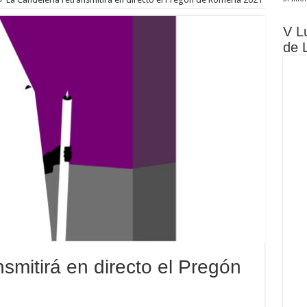
V L
de 
smitirá en directo el Pregón