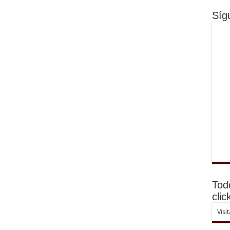
Síg
Tod
clic
Visi