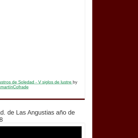
stros de Soledad - V siglos de lustre
by
lamartínCofrade
d. de Las Angustias año de
8