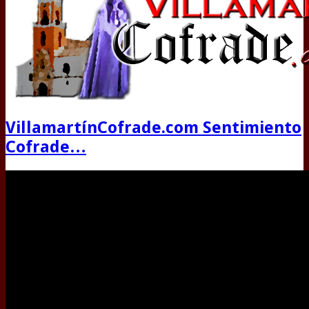
VillamartínCofrade.com Sentimiento
Cofrade…