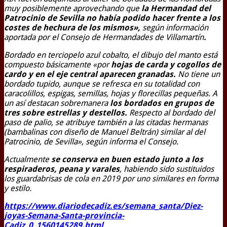
muy posiblemente aprovechando que
la Hermandad del
Patrocinio de Sevilla no había podido hacer frente a los
costes de hechura de los mismos»,
según información
aportada por el Consejo de Hermandades de Villamartín
.
Bordado en terciopelo azul cobalto, el dibujo del manto está
compuesto básicamente «por
hojas de carda y cogollos de
cardo y en el eje central aparecen granadas.
No tiene un
bordado tupido, aunque se refresca en su totalidad con
caracolillos, espigas, semillas, hojas y florecillas pequeñas. A
un así destacan sobremanera
los bordados en grupos de
tres sobre estrellas y destellos.
Respecto al bordado del
paso de palio, se atribuye también a las citadas hermanas
(bambalinas con diseño de Manuel Beltrán) similar al del
Patrocinio, de Sevilla», según informa el Consejo.
Actualmente
se conserva en buen estado junto a los
respiraderos, peana y varales
, habiendo sido sustituidos
los guardabrisas de cola en 2019 por uno similares en forma
y estilo.
https://www.diariodecadiz.es/semana_santa/Diez-
joyas-Semana-Santa-provincia-
Cadiz_0_1560145289.html