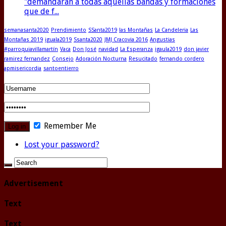
"demandaran a todas aquellas bandas y formaciones
que de f...
semanasanta2020
Prendimiento
SSanta2019
las Montañas
La Candeleria
Las
Montañas 2019
iguala2019
Ssanta2020
JMJ Cracovia 2016
Angustias
#parroquiavillamartín
Vaca
Don José
navidad
La Esperanza
igaula2019
don javier
ramirez fernandez
Consejo
Adoración Nocturna
Resucitado
fernando cordero
apmisericordia
santoentierro
Remember Me
Lost your password?
Advertisement
Text
Text