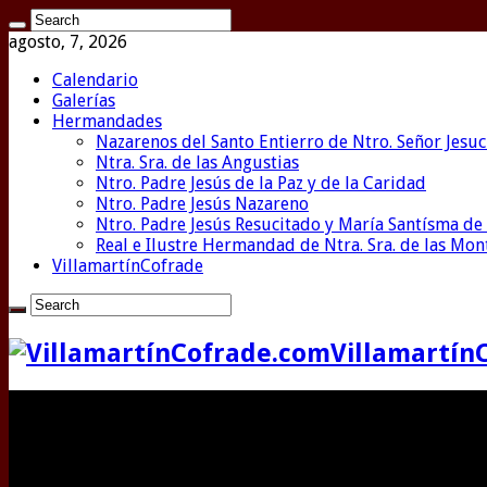
agosto, 7, 2026
Calendario
Galerías
Hermandades
Nazarenos del Santo Entierro de Ntro. Señor Jesuc
Ntra. Sra. de las Angustias
Ntro. Padre Jesús de la Paz y de la Caridad
Ntro. Padre Jesús Nazareno
Ntro. Padre Jesús Resucitado y María Santísma de 
Real e Ilustre Hermandad de Ntra. Sra. de las Mo
VillamartínCofrade
Villamartín