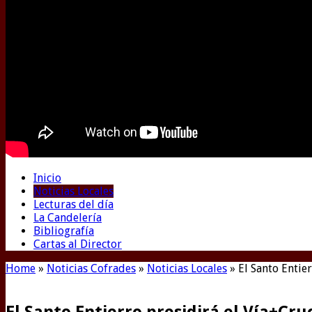
Inicio
Noticias Locales
Lecturas del día
La Candelería
Bibliografía
Cartas al Director
Home
»
Noticias Cofrades
»
Noticias Locales
»
El Santo Entier
El Santo Entierro presidirá el Vía+Cruc