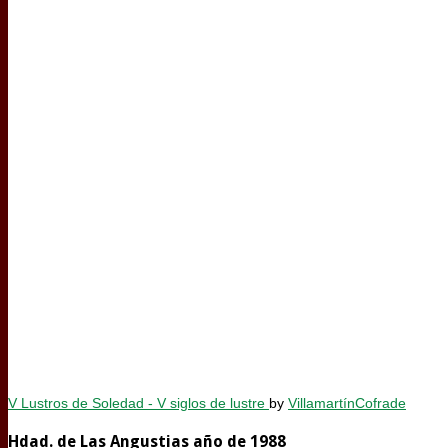
V Lustros de Soledad - V siglos de lustre
by
VillamartínCofrade
Hdad. de Las Angustias año de 1988