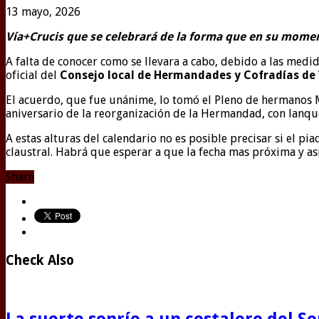
13 mayo, 2026
Vía+Crucis que se celebrará de la forma que en su momen
A falta de conocer como se llevara a cabo, debido a las medi
oficial del
Consejo local de Hermandades y Cofradías de 
El acuerdo, que fue unánime, lo tomó el Pleno de hermanos M
aniversario de la reorganización de la Hermandad, con lanque
A estas alturas del calendario no es posible precisar si el pi
claustral. Habrá que esperar a que la fecha mas próxima y así
Share
Check Also
La suerte sonríe a un costalero del S