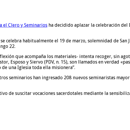
 el Clero y Seminarios
ha decidido aplazar la celebración del 
a se celebra habitualmente el 19 de marzo, solemnidad de San 
ingo 22.
flexión que acompaña los materiales- intenta recoger, sin agota
tor, Esposo y Siervo (PDV, n. 15), son llamados en verdad «past
de una Iglesia toda ella misionera”.
stros seminarios han ingresado 208 nuevos seminaristas mayor
ivo de suscitar vocaciones sacerdotales mediante la sensibilizac