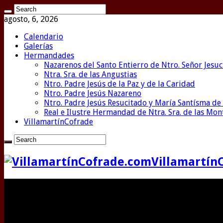
agosto, 6, 2026
Calendario
Galerías
Hermandades
Nazarenos del Santo Entierro de Ntro. Señor Jesuc
Ntra. Sra. de las Angustias
Ntro. Padre Jesús de la Paz y de la Caridad
Ntro. Padre Jesús Nazareno
Ntro. Padre Jesús Resucitado y María Santísma de 
Real e Ilustre Hermandad de Ntra. Sra. de las Mo
VillamartínCofrade
Villamartín