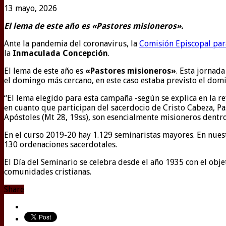
13 mayo, 2026
El lema de este año es «Pastores misioneros».
Ante la pandemia del coronavirus, la
Comisión Episcopal para
la
Inmaculada Concepción
.
El lema de este año es
«Pastores misioneros»
. Esta jornad
el domingo más cercano, en este caso estaba previsto el dom
“El lema elegido para esta campaña -según se explica en la re
en cuanto que participan del sacerdocio de Cristo Cabeza, Pas
Apóstoles (Mt 28, 19ss), son esencialmente misioneros dentro 
En el curso 2019-20 hay 1.129 seminaristas mayores. En nue
130 ordenaciones sacerdotales.
El Día del Seminario se celebra desde el año 1935 con el objet
comunidades cristianas.
Share