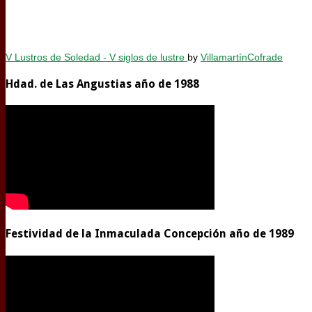
V Lustros de Soledad - V siglos de lustre
by
VillamartínCofrade
Hdad. de Las Angustias año de 1988
Festividad de la Inmaculada Concepción año de 1989