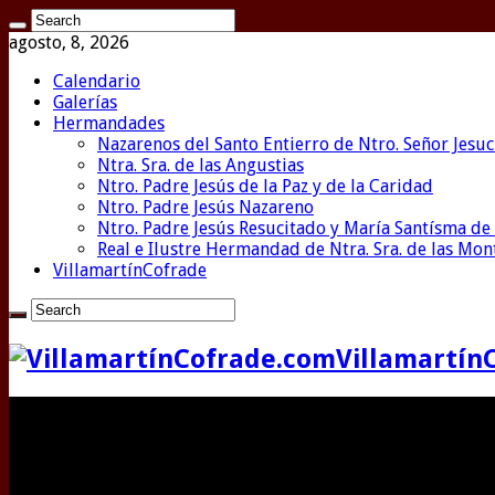
agosto, 8, 2026
Calendario
Galerías
Hermandades
Nazarenos del Santo Entierro de Ntro. Señor Jesuc
Ntra. Sra. de las Angustias
Ntro. Padre Jesús de la Paz y de la Caridad
Ntro. Padre Jesús Nazareno
Ntro. Padre Jesús Resucitado y María Santísma de 
Real e Ilustre Hermandad de Ntra. Sra. de las Mo
VillamartínCofrade
Villamartín