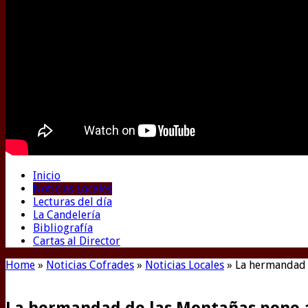
Inicio
Noticias Locales
Lecturas del día
La Candelería
Bibliografía
Cartas al Director
Home
»
Noticias Cofrades
»
Noticias Locales
»
La hermandad d
La hermandad de las Montañas pone a 