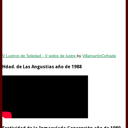
V Lustros de Soledad - V siglos de lustre
by
VillamartínCofrade
Hdad. de Las Angustias año de 1988