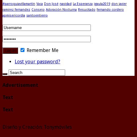
#parroquiavillamartín
Vaca
Don José
navidad
La Esperanza
igaula2019
don javier
ramirez fernandez
Consejo
Adoración Nocturna
Resucitado
fernando cordero
apmisericordia
santoentierro
Remember Me
Lost your password?
Advertisement
Text
Text
Diseño y Creación: Tonymóviles