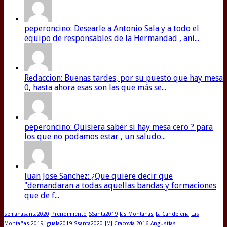
peperoncino: Desearle a Antonio Sala y a todo el
equipo de responsables de la Hermandad , ani...
Redaccion: Buenas tardes, por su puesto que hay mesa
0, hasta ahora esas son las que más se...
peperoncino: Quisiera saber si hay mesa cero ? para
los que no podamos estar , un saludo...
Juan Jose Sanchez: ¿Que quiere decir que
"demandaran a todas aquellas bandas y formaciones
que de f...
semanasanta2020
Prendimiento
SSanta2019
las Montañas
La Candeleria
Las
Montañas 2019
iguala2019
Ssanta2020
JMJ Cracovia 2016
Angustias